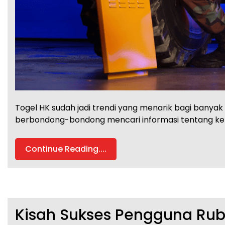
Togel HK sudah jadi trendi yang menarik bagi banyak 
berbondong-bondong mencari informasi tentang kel
Continue Reading....
Kisah Sukses Pengguna Ruba