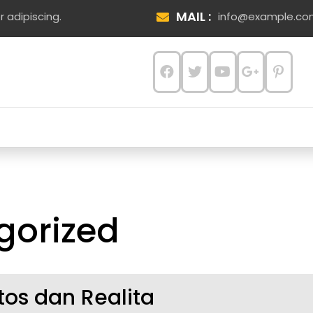
MAIL :
 adipiscing.
info@example.co
gorized
tos dan Realita