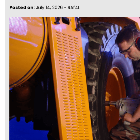
Posted on:
July 14, 2026
-
RAf4L