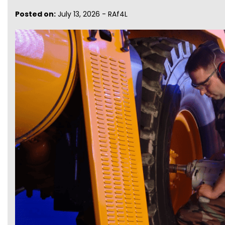
Posted on:
July 13, 2026
-
RAf4L