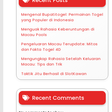
Recent Posts
Mengenal Bupatitogel: Permainan Togel
yang Populer di Indonesia
Menguak Rahasia Keberuntungan di
Macau Pools
Pengeluaran Macau Terupdate: Mitos
dan Fakta Togel 4D
Mengungkap Rahasia Setelah Keluaran
Macau: Tips dan Trik
Taktik Jitu Berhasil di SlotKawan
Recent Comments