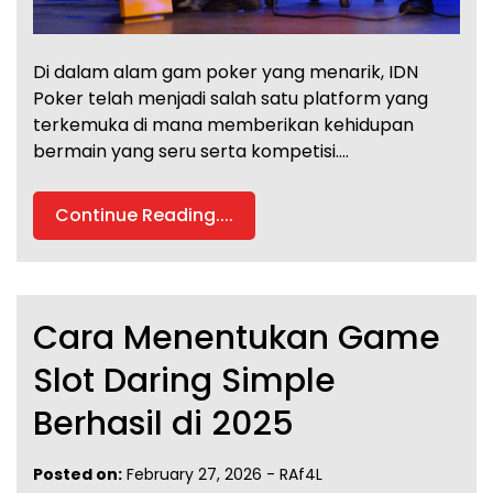
Di dalam alam gam poker yang menarik, IDN
Poker telah menjadi salah satu platform yang
terkemuka di mana memberikan kehidupan
bermain yang seru serta kompetisi.…
Continue Reading....
Cara Menentukan Game
Slot Daring Simple
Berhasil di 2025
Posted on:
February 27, 2026
-
RAf4L