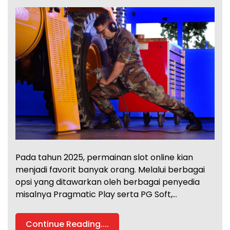
Pada tahun 2025, permainan slot online kian
menjadi favorit banyak orang. Melalui berbagai
opsi yang ditawarkan oleh berbagai penyedia
misalnya Pragmatic Play serta PG Soft,…
Continue Reading....