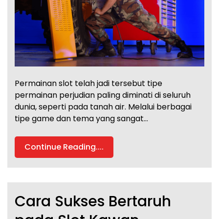
Permainan slot telah jadi tersebut tipe
permainan perjudian paling diminati di seluruh
dunia, seperti pada tanah air. Melalui berbagai
tipe game dan tema yang sangat…
Continue Reading....
Cara Sukses Bertaruh