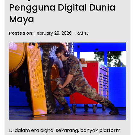
Pengguna Digital Dunia
Maya
Posted on:
February 28, 2026
-
RAf4L
Di dalam era digital sekarang, banyak platform