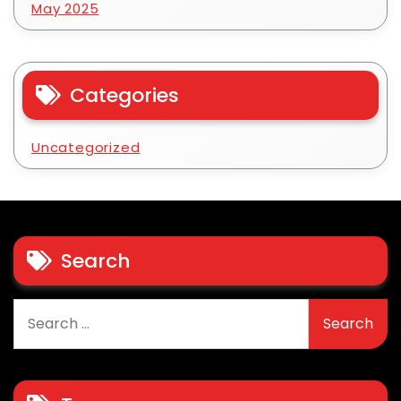
May 2025
Categories
Uncategorized
Search
Search
for: