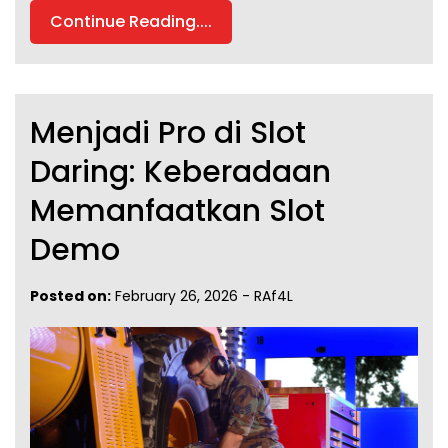
Continue Reading....
Menjadi Pro di Slot
Daring: Keberadaan
Memanfaatkan Slot
Demo
Posted on:
February 26, 2026
-
RAf4L