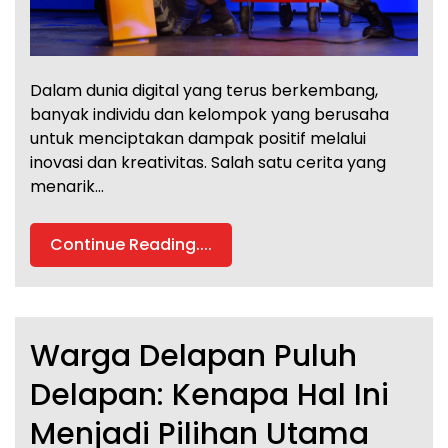
Dalam dunia digital yang terus berkembang,
banyak individu dan kelompok yang berusaha
untuk menciptakan dampak positif melalui
inovasi dan kreativitas. Salah satu cerita yang
menarik…
Continue Reading....
Warga Delapan Puluh
Delapan: Kenapa Hal Ini
Menjadi Pilihan Utama