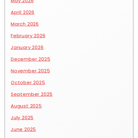
May 2026
April 2026
March 2026
February 2026
January 2026
December 2025
November 2025
October 2025
September 2025
August 2025
July 2025
June 2025