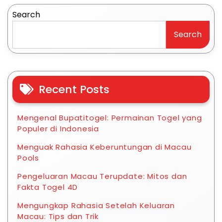
pagination
Search
Search
Recent Posts
Mengenal Bupatitogel: Permainan Togel yang
Populer di Indonesia
Menguak Rahasia Keberuntungan di Macau
Pools
Pengeluaran Macau Terupdate: Mitos dan
Fakta Togel 4D
Mengungkap Rahasia Setelah Keluaran
Macau: Tips dan Trik