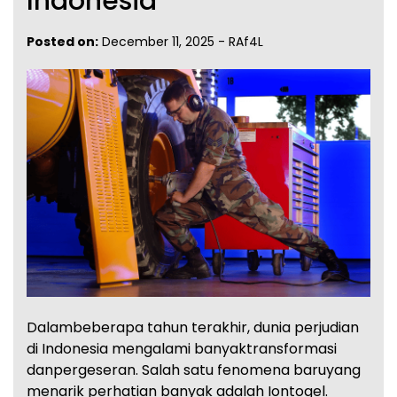
Indonesia
Posted on:
December 11, 2025
-
RAf4L
Dalambeberapa tahun terakhir, dunia perjudian
di Indonesia mengalami banyaktransformasi
danpergeseran. Salah satu fenomena baruyang
menarik perhatian banyak adalah Iontogel.