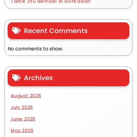
Taktik Jitu Berhasil di SlotKawan
Recent Comments
No comments to show.
Archives
August 2026
July 2026
June 2026
May 2026