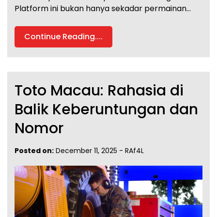
Platform ini bukan hanya sekadar permainan…
Continue Reading....
Toto Macau: Rahasia di
Balik Keberuntungan dan
Nomor
Posted on:
December 11, 2025
-
RAf4L