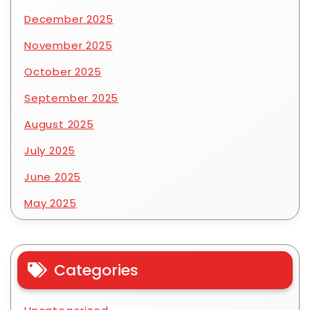
December 2025
November 2025
October 2025
September 2025
August 2025
July 2025
June 2025
May 2025
Categories