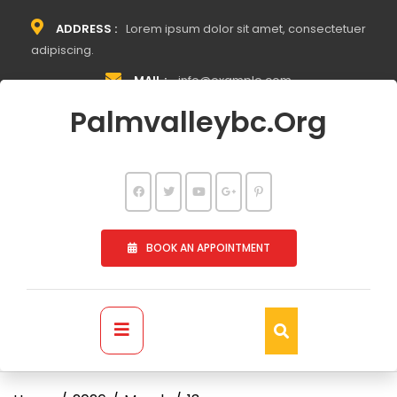
Skip
to
ADDRESS :
Lorem ipsum dolor sit amet, consectetuer
content
adipiscing.
MAIL :
info@example.com
Palmvalleybc.org
BOOK AN APPOINTMENT
Primary
Menu