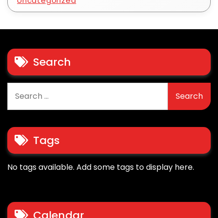
Uncategorized
Search
Search
for:
Tags
No tags available. Add some tags to display here.
Calendar