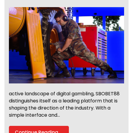
active landscape of digital gambling, SBOBET88
distinguishes itself as a leading platform that is
shaping the direction of the industry. With a
simple interface and…
Continue Reading....