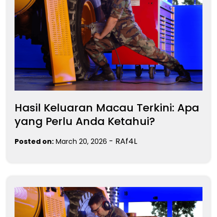
Hasil Keluaran Macau Terkini: Apa
yang Perlu Anda Ketahui?
-
RAf4L
Posted on:
March 20, 2026