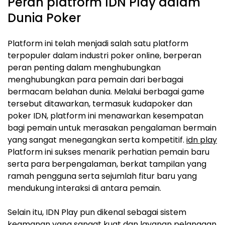
Peran platform IDN Play dalam
Dunia Poker
Platform ini telah menjadi salah satu platform
terpopuler dalam industri poker online, berperan
peran penting dalam menghubungkan
menghubungkan para pemain dari berbagai
bermacam belahan dunia. Melalui berbagai game
tersebut ditawarkan, termasuk kudapoker dan
poker IDN, platform ini menawarkan kesempatan
bagi pemain untuk merasakan pengalaman bermain
yang sangat menegangkan serta kompetitif.
idn play
Platform ini sukses menarik perhatian pemain baru
serta para berpengalaman, berkat tampilan yang
ramah pengguna serta sejumlah fitur baru yang
mendukung interaksi di antara pemain.
Selain itu, IDN Play pun dikenal sebagai sistem
keamanan yang sangat kuat dan layanan pelanggan