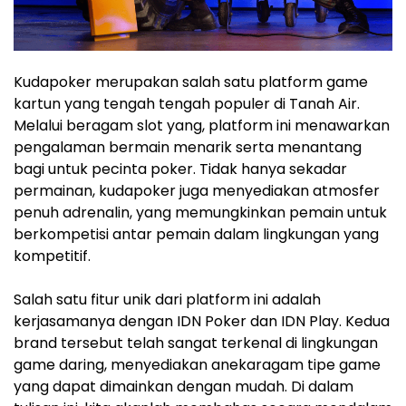
Kudapoker merupakan salah satu platform game
kartun yang tengah tengah populer di Tanah Air.
Melalui beragam slot yang, platform ini menawarkan
pengalaman bermain menarik serta menantang
bagi untuk pecinta poker. Tidak hanya sekadar
permainan, kudapoker juga menyediakan atmosfer
penuh adrenalin, yang memungkinkan pemain untuk
berkompetisi antar pemain dalam lingkungan yang
kompetitif.
Salah satu fitur unik dari platform ini adalah
kerjasamanya dengan IDN Poker dan IDN Play. Kedua
brand tersebut telah sangat terkenal di lingkungan
game daring, menyediakan anekaragam tipe game
yang dapat dimainkan dengan mudah. Di dalam