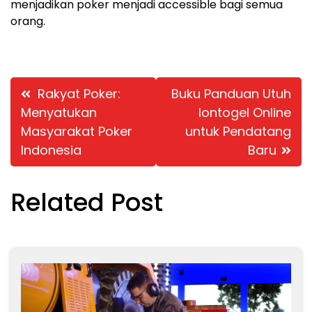
menjadikan poker menjadi accessible bagi semua
orang.
Post
Rakyat Poker:
Buku Panduan Utuh
navigation
Menyatukan
Iontogel Online
Masyarakat Poker
untuk Pendatang
Indonesia
Baru
Related Post