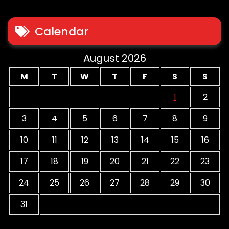
Calendar
August 2026
M
T
W
T
F
S
S
1
2
3
4
5
6
7
8
9
10
11
12
13
14
15
16
17
18
19
20
21
22
23
24
25
26
27
28
29
30
31