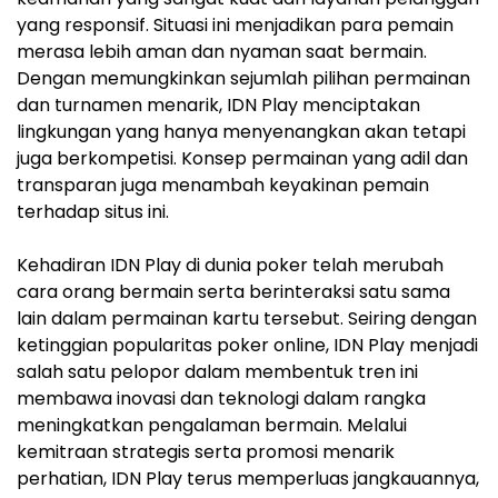
yang responsif. Situasi ini menjadikan para pemain
merasa lebih aman dan nyaman saat bermain.
Dengan memungkinkan sejumlah pilihan permainan
dan turnamen menarik, IDN Play menciptakan
lingkungan yang hanya menyenangkan akan tetapi
juga berkompetisi. Konsep permainan yang adil dan
transparan juga menambah keyakinan pemain
terhadap situs ini.
Kehadiran IDN Play di dunia poker telah merubah
cara orang bermain serta berinteraksi satu sama
lain dalam permainan kartu tersebut. Seiring dengan
ketinggian popularitas poker online, IDN Play menjadi
salah satu pelopor dalam membentuk tren ini
membawa inovasi dan teknologi dalam rangka
meningkatkan pengalaman bermain. Melalui
kemitraan strategis serta promosi menarik
perhatian, IDN Play terus memperluas jangkauannya,