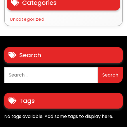
Categories
Uncategorized
Search
Search
for:
Tags
No tags available. Add some tags to display here.