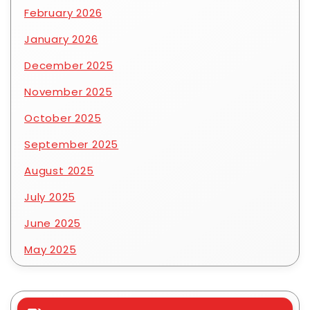
February 2026
January 2026
December 2025
November 2025
October 2025
September 2025
August 2025
July 2025
June 2025
May 2025