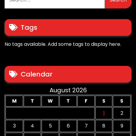
for:
Tags
No tags available. Add some tags to display here.
Calendar
August 2026
M
T
W
T
F
S
S
1
2
3
4
5
6
7
8
9