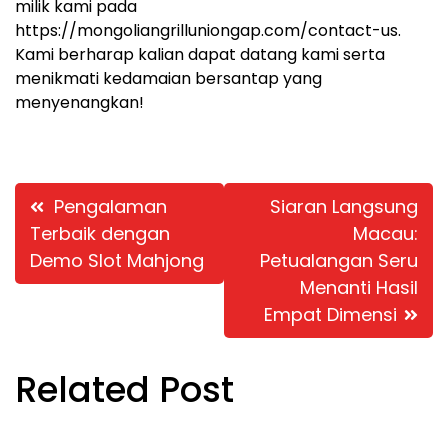
milik kami pada
https://mongoliangrilluniongap.com/contact-us.
Kami berharap kalian dapat datang kami serta
menikmati kedamaian bersantap yang
menyenangkan!
Post
Pengalaman
Siaran Langsung
navigation
Terbaik dengan
Macau:
Demo Slot Mahjong
Petualangan Seru
Menanti Hasil
Empat Dimensi
Related Post