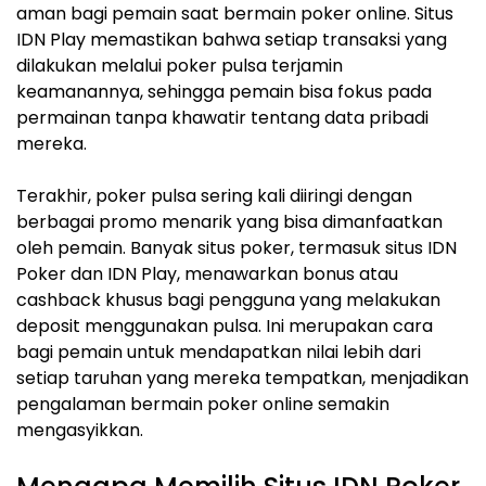
aman bagi pemain saat bermain poker online. Situs
IDN Play memastikan bahwa setiap transaksi yang
dilakukan melalui poker pulsa terjamin
keamanannya, sehingga pemain bisa fokus pada
permainan tanpa khawatir tentang data pribadi
mereka.
Terakhir, poker pulsa sering kali diiringi dengan
berbagai promo menarik yang bisa dimanfaatkan
oleh pemain. Banyak situs poker, termasuk situs IDN
Poker dan IDN Play, menawarkan bonus atau
cashback khusus bagi pengguna yang melakukan
deposit menggunakan pulsa. Ini merupakan cara
bagi pemain untuk mendapatkan nilai lebih dari
setiap taruhan yang mereka tempatkan, menjadikan
pengalaman bermain poker online semakin
mengasyikkan.