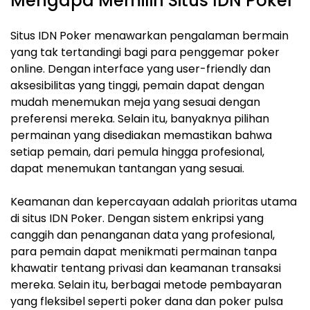
Mengapa Memilih Situs IDN Poker
Situs IDN Poker menawarkan pengalaman bermain
yang tak tertandingi bagi para penggemar poker
online. Dengan interface yang user-friendly dan
aksesibilitas yang tinggi, pemain dapat dengan
mudah menemukan meja yang sesuai dengan
preferensi mereka. Selain itu, banyaknya pilihan
permainan yang disediakan memastikan bahwa
setiap pemain, dari pemula hingga profesional,
dapat menemukan tantangan yang sesuai.
Keamanan dan kepercayaan adalah prioritas utama
di situs IDN Poker. Dengan sistem enkripsi yang
canggih dan penanganan data yang profesional,
para pemain dapat menikmati permainan tanpa
khawatir tentang privasi dan keamanan transaksi
mereka. Selain itu, berbagai metode pembayaran
yang fleksibel seperti poker dana dan poker pulsa