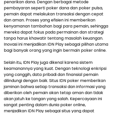
penarikan dana. Dengan berbagai metode
pembayaran seperti poker dana dan poker pulsa,
pemain dapat melakukan transaksi dengan cepat
dan aman. Proses yang efisien ini memberikan
kenyamanan tambahan bagi para pemain, sehingga
mereka dapat fokus pada permainan dan strategi
tanpa harus khawatir tentang masalah keuangan.
Inovasi ini menjadikan IDN Play sebagai pilihan utama
bagi banyak orang yang ingin bermain poker online.
Selain itu, IDN Play juga dikenal karena sistem
keamanannya yang kuat. Dengan teknologi enkripsi
yang canggih, data pribadi dan finansial pemain
dilindungi dengan baik. Situs IDN poker memberikan
jaminan bahwa setiap transaksi dan informasi yang
diberikan oleh pemain akan tetap aman dan tidak
akan jatuh ke tangan yang salah. Kepercayaan ini
sangat penting dalam dunia poker online,
menjadikan IDN Play sebagai situs yang dapat