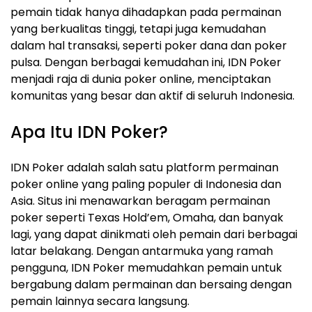
pemain tidak hanya dihadapkan pada permainan
yang berkualitas tinggi, tetapi juga kemudahan
dalam hal transaksi, seperti poker dana dan poker
pulsa. Dengan berbagai kemudahan ini, IDN Poker
menjadi raja di dunia poker online, menciptakan
komunitas yang besar dan aktif di seluruh Indonesia.
Apa Itu IDN Poker?
IDN Poker adalah salah satu platform permainan
poker online yang paling populer di Indonesia dan
Asia. Situs ini menawarkan beragam permainan
poker seperti Texas Hold’em, Omaha, dan banyak
lagi, yang dapat dinikmati oleh pemain dari berbagai
latar belakang. Dengan antarmuka yang ramah
pengguna, IDN Poker memudahkan pemain untuk
bergabung dalam permainan dan bersaing dengan
pemain lainnya secara langsung.