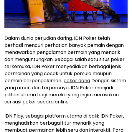
Dalam dunia perjudian daring, IDN Poker telah
berhasil mencuri perhatian banyak pemain dengan
menawarkan pengalaman bermain yang menarik
dan menguntungkan. Sebagai salah satu situs poker
terkemuka, IDN Poker menyediakan berbagai jenis
permainan yang cocok untuk pemula maupun
pemain berpengalaman.
poker dana
Dengan sistem
yang aman dan terpercaya, IDN Poker menjadi
pilihan utama bagi mereka yang ingin merasakan
sensasi poker secara online.
IDN Play, sebagai platform utama di balik IDN Poker,
menghadirkan berbagai fitur menarik yang
membuat permainan lebih seru dan interaktif. Para