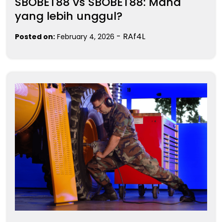
SBOBET88 vs SBOBET88: Mana
yang lebih unggul?
-
RAf4L
Posted on:
February 4, 2026