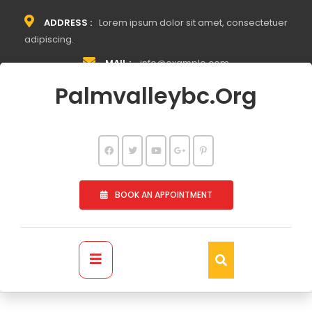
Skip
to
ADDRESS :
Lorem ipsum dolor sit amet, consectetuer
content
adipiscing.
MAIL :
info@example.com
Palmvalleybc.org
BOOK AN APPOINTMENT
Primary
Menu