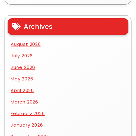
Archives
August 2026
July 2026
June 2026
May 2026
April 2026
March 2026
February 2026
January 2026