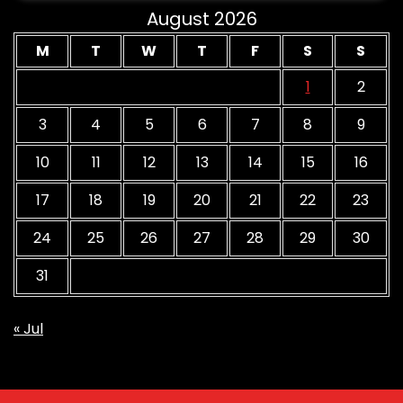
August 2026
M
T
W
T
F
S
S
1
2
3
4
5
6
7
8
9
10
11
12
13
14
15
16
17
18
19
20
21
22
23
24
25
26
27
28
29
30
31
« Jul