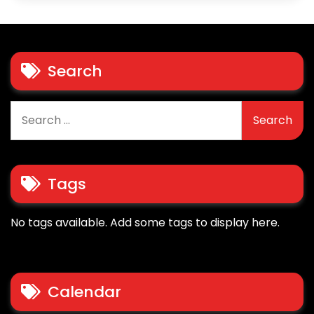
Search
Search
for:
Tags
No tags available. Add some tags to display here.
Calendar