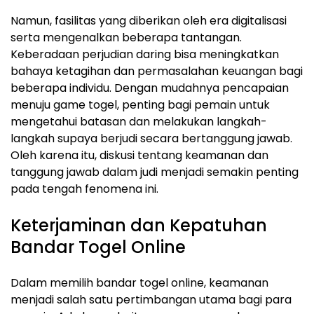
Namun, fasilitas yang diberikan oleh era digitalisasi
serta mengenalkan beberapa tantangan.
Keberadaan perjudian daring bisa meningkatkan
bahaya ketagihan dan permasalahan keuangan bagi
beberapa individu. Dengan mudahnya pencapaian
menuju game togel, penting bagi pemain untuk
mengetahui batasan dan melakukan langkah-
langkah supaya berjudi secara bertanggung jawab.
Oleh karena itu, diskusi tentang keamanan dan
tanggung jawab dalam judi menjadi semakin penting
pada tengah fenomena ini.
Keterjaminan dan Kepatuhan
Bandar Togel Online
Dalam memilih bandar togel online, keamanan
menjadi salah satu pertimbangan utama bagi para