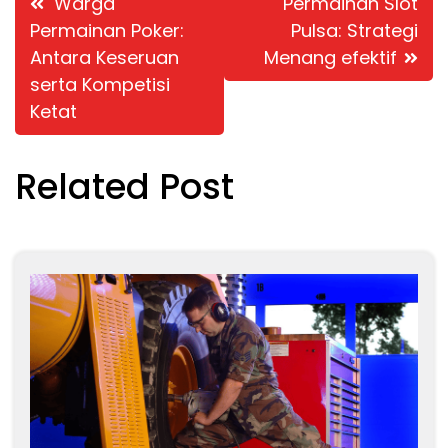
Warga
Permainan Slot
navigation
Permainan Poker:
Pulsa: Strategi
Antara Keseruan
Menang efektif
serta Kompetisi
Ketat
Related Post