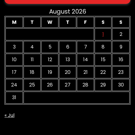
August 2026
M
T
W
T
F
S
S
1
2
3
4
5
6
7
8
9
10
11
12
13
14
15
16
17
18
19
20
21
22
23
24
25
26
27
28
29
30
31
« Jul