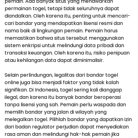
pemain. Ada banyak situs yang menawarkan
permainan togel, tetapi tidak seluruhnya dapat
diandalkan. Oleh karena itu, penting untuk mencari-
cari bandar yang mendapatkan lisensi resmi dan
nama baik di lingkungan pemain. Pemain harus
memastikan bahwa situs tersebut menggunakan
sistem enkripsi untuk melindungi data pribadi dan
transaksi keuangan. Oleh karena itu, risiko penipuan
atau kehilangan data dapat diminimalisir.
Selain perlindungan, legalitas dari bandar togel
online juga bisa menjadi faktor yang tidak kalah
signifikan. Di Indonesia, togel sering kali dianggap
ilegal, dan karena itu banyak bandar beroperasi
tanpa lisensi yang sah. Pemain perlu waspada dan
memilih bandar yang jalan di wilayah yang
melegalkan togel. Pilihlah bandar yang dapatkan izin
dari badan regulator perjudian dapat menyediakan
rasa aman dan melindungi hak-hak pemain jika