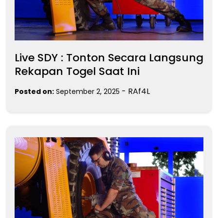
Live SDY : Tonton Secara Langsung
Rekapan Togel Saat Ini
-
RAf4L
Posted on:
September 2, 2025