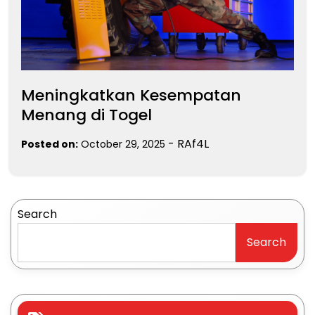
Meningkatkan Kesempatan
Menang di Togel
-
RAf4L
Posted on:
October 29, 2025
Search
Search