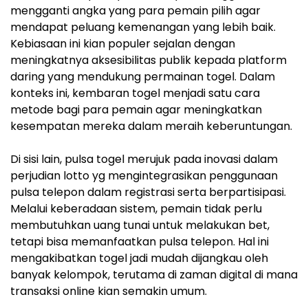
mengganti angka yang para pemain pilih agar
mendapat peluang kemenangan yang lebih baik.
Kebiasaan ini kian populer sejalan dengan
meningkatnya aksesibilitas publik kepada platform
daring yang mendukung permainan togel. Dalam
konteks ini, kembaran togel menjadi satu cara
metode bagi para pemain agar meningkatkan
kesempatan mereka dalam meraih keberuntungan.
Di sisi lain, pulsa togel merujuk pada inovasi dalam
perjudian lotto yg mengintegrasikan penggunaan
pulsa telepon dalam registrasi serta berpartisipasi.
Melalui keberadaan sistem, pemain tidak perlu
membutuhkan uang tunai untuk melakukan bet,
tetapi bisa memanfaatkan pulsa telepon. Hal ini
mengakibatkan togel jadi mudah dijangkau oleh
banyak kelompok, terutama di zaman digital di mana
transaksi online kian semakin umum.