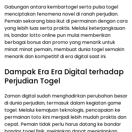
Gabungan antara kembartogel serta pulsa togel
menciptakan fenomena novel di ranah perjudian.
Pemain sekarang bisa ikut di permainan dengan cara
yang lebih luas serta praktis. Melalui keterjangkauan
ini, bandar lotto online pun mulai memberikan
berbagai bonus dan promo yang menarik untuk
minat minat pemain, membuat dunia togel semakin
menarik dan kompetitif di era digital saat ini.
Dampak Era Era Digital terhadap
Perjudian Togel
Zaman digital sudah menghadirkan perubahan besar
di dunia perjudian, termasuk dalam kegiatan game
togel. Melalui kemajuan teknologis, pencapaian ke
permainan toto kini menjadi lebih mudah praktis dan
cepat. Pemain tidak perlu harus datang ke bandar
bandar togel fisik, melainkan dapat menjalankan