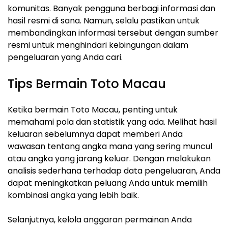
komunitas. Banyak pengguna berbagi informasi dan
hasil resmi di sana. Namun, selalu pastikan untuk
membandingkan informasi tersebut dengan sumber
resmi untuk menghindari kebingungan dalam
pengeluaran yang Anda cari.
Tips Bermain Toto Macau
Ketika bermain Toto Macau, penting untuk
memahami pola dan statistik yang ada. Melihat hasil
keluaran sebelumnya dapat memberi Anda
wawasan tentang angka mana yang sering muncul
atau angka yang jarang keluar. Dengan melakukan
analisis sederhana terhadap data pengeluaran, Anda
dapat meningkatkan peluang Anda untuk memilih
kombinasi angka yang lebih baik.
Selanjutnya, kelola anggaran permainan Anda