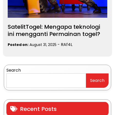
SatelitTogel: Mengapa teknologi
ini mengganti Permainan togel?
-
RAf4L
Posted on:
August 31, 2025
Search
Search
Recent Posts