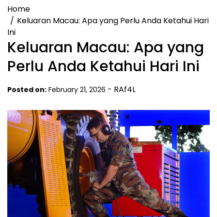
Home
Keluaran Macau: Apa yang Perlu Anda Ketahui Hari
Ini
Keluaran Macau: Apa yang
Perlu Anda Ketahui Hari Ini
-
RAf4L
Posted on:
February 21, 2026