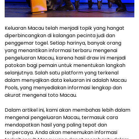
Keluaran Macau telah menjadi topik yang hangat
diperbincangkan di kalangan pecinta judi dan
penggemar togel. Setiap harinya, banyak orang
yang menantikan informasi terbaru mengenai
pengeluaran Macau, karena hasil draw ini menjadi
patokan bagi pemain untuk menentukan langkah
selanjutnya. Salah satu platform yang terkenal
dalam menyajikan data keluaran ini adalah Macau
Pools, yang menyediakan informasi lengkap dan
akurat mengenai toto Macau.
Dalam artikel ini, kami akan membahas lebih dalam
mengenai pengeluaran Macau, termasuk cara
mendapatkan hasil yang paling tepat dan
terpercaya. Anda akan menemukan informasi