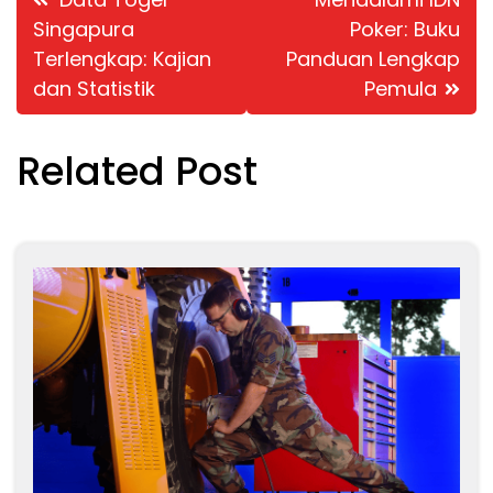
navigation
Singapura
Poker: Buku
Terlengkap: Kajian
Panduan Lengkap
dan Statistik
Pemula
Related Post