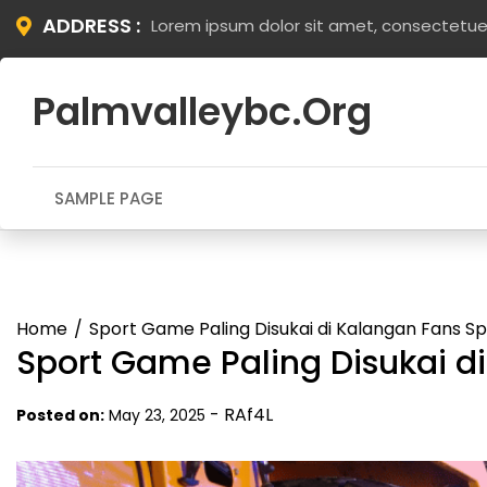
Skip
ADDRESS :
Lorem ipsum dolor sit amet, consectetuer
to
content
Palmvalleybc.org
SAMPLE PAGE
Home
Sport Game Paling Disukai di Kalangan Fans Sp
Sport Game Paling Disukai d
-
RAf4L
Posted on:
May 23, 2025