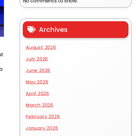
No comments to show.
Archives
August 2026
ut
July 2026
a
June 2026
May 2026
April 2026
March 2026
February 2026
-
January 2026