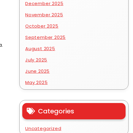
December 2025
November 2025
October 2025
September 2025
a.
August 2025
July 2025
June 2025
May 2025
Categories
Uncategorized