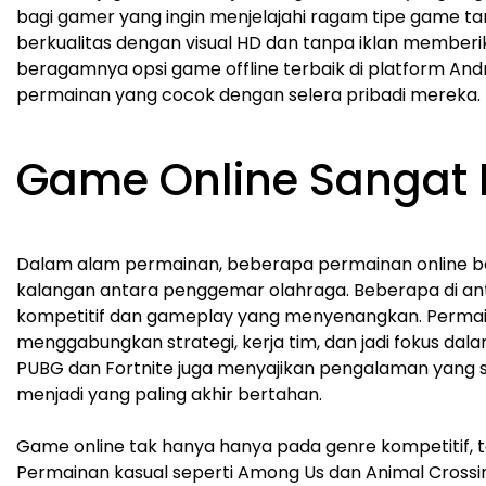
bagi gamer yang ingin menjelajahi ragam tipe game ta
berkualitas dengan visual HD dan tanpa iklan member
beragamnya opsi game offline terbaik di platform A
permainan yang cocok dengan selera pribadi mereka.
Game Online Sangat 
Dalam alam permainan, beberapa permainan online be
kalangan antara penggemar olahraga. Beberapa di 
kompetitif dan gameplay yang menyenangkan. Permain
menggabungkan strategi, kerja tim, dan jadi fokus dala
PUBG dan Fortnite juga menyajikan pengalaman yang
menjadi yang paling akhir bertahan.
Game online tak hanya hanya pada genre kompetitif, t
Permainan kasual seperti Among Us dan Animal Crossi