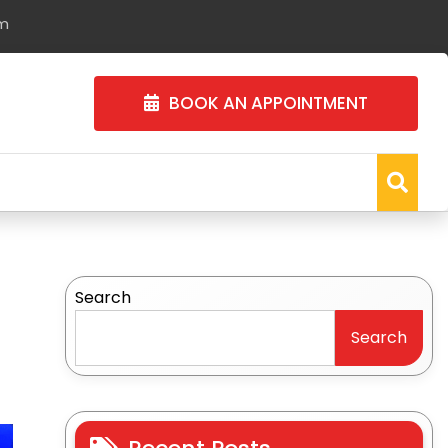
m
BOOK AN APPOINTMENT
Search
Search