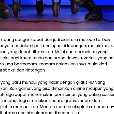
rkembang dengan cepat dan jadi diantara metode terbaik
anya mendalami pertandingan di lapangan, melainkan ik
n yang dapat ditemukan. Mulai dari permainan yang
pleks bagi kaum muda dan orang dewasa, variasi yang ad
kan juga bermacam-macam dalam jenisnya, mulai dari
at aksi dan rintangan.
 yang baru muncul yang hadir dengan grafis HD yang
an. Baik game yang bisa dimainkan online maupun yang
olahraga dapat menemukan permainan yang paling sesuai
ersebut lagi ditemukan secara gratis, tanpa iklan
ebih memuaskan. Mari kita semua eksplorasi bersama
 utama pecinta olahraga di negeri kita.