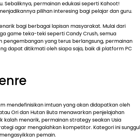
 Sebaliknya, permainan edukasi seperti Kahoot!
dikannya pilihan interesing bagi pelajar dan guru.
arik bagi berbagai lapisan masyarakat. Mulai dari
ngga game teka-teki seperti Candy Crush, semua
an pengembangan yang terus berlangsung, permainan
ang dapat ditikmati oleh siapa saja, baik di platform PC
enre
m mendefinisikan imtuan yang akan didapatkan oleh
atau Ori dan Hutan Buta menawarkan penjelajahan
k kalah menarik, permainan strategy seakan Usia
ategi agar mengalahkan kompetitor. Kategori ini sunggu
t mengasyikkan pemain.