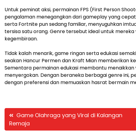
Untuk peminat aksi, permainan FPS (First Person Shoot
pengalaman menegangkan dari gameplay yang cepat.
serta Fortnite pun sedang familiar, menyuguhkan imt
tersisa satu orang. Genre tersebut ideal untuk mere
kegembiraan.
Tidak kalah menarik, game ringan serta edukasi semak
seakan Hancur Permen dan Kraft Mian memberikan ke
Sementara permainan edukasi membantu menaikkan w
menyergokan. Dengan beraneka berbagai genre ini, p
dengan preferensi dan memuaskan hasrat bermain m
Post
Game Olahraga yang Viral di Kalangan
Remaja
navigation