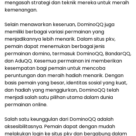
mengasah strategi dan teknik mereka untuk meraih
kemenangan.
Selain menawarkan keseruan, DominoQQ juga
memiliki berbagai variasi permainan yang
menjadikannya lebih menarik. Dalam situs pkv,
pemain dapat menemukan berbagai jenis
permainan domino, termasuk DominoQQ, BandarQQ,
dan AduQQ. Kesemua permainan ini memberikan
kesempatan bagi pemain untuk mencoba
peruntungan dan meraih hadiah menarik. Dengan
basis pemain yang besar, identitas sosial yang kuat,
dan hadiah yang menggiurkan, DominoQQ telah
menjadi salah satu pilihan utama dalam dunia
permainan online.
Salah satu keunggulan dari DominoQQ adalah
aksesibilitasnya. Pemain dapat dengan mudah
melakukan login ke situs pkv dan bergabung dalam