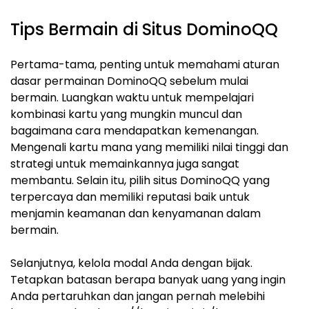
Tips Bermain di Situs DominoQQ
Pertama-tama, penting untuk memahami aturan
dasar permainan DominoQQ sebelum mulai
bermain. Luangkan waktu untuk mempelajari
kombinasi kartu yang mungkin muncul dan
bagaimana cara mendapatkan kemenangan.
Mengenali kartu mana yang memiliki nilai tinggi dan
strategi untuk memainkannya juga sangat
membantu. Selain itu, pilih situs DominoQQ yang
terpercaya dan memiliki reputasi baik untuk
menjamin keamanan dan kenyamanan dalam
bermain.
Selanjutnya, kelola modal Anda dengan bijak.
Tetapkan batasan berapa banyak uang yang ingin
Anda pertaruhkan dan jangan pernah melebihi