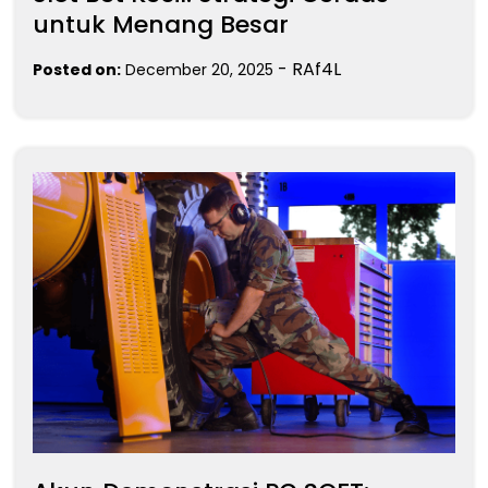
untuk Menang Besar
-
RAf4L
Posted on:
December 20, 2025