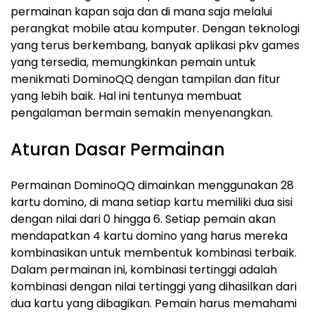
permainan kapan saja dan di mana saja melalui
perangkat mobile atau komputer. Dengan teknologi
yang terus berkembang, banyak aplikasi pkv games
yang tersedia, memungkinkan pemain untuk
menikmati DominoQQ dengan tampilan dan fitur
yang lebih baik. Hal ini tentunya membuat
pengalaman bermain semakin menyenangkan.
Aturan Dasar Permainan
Permainan DominoQQ dimainkan menggunakan 28
kartu domino, di mana setiap kartu memiliki dua sisi
dengan nilai dari 0 hingga 6. Setiap pemain akan
mendapatkan 4 kartu domino yang harus mereka
kombinasikan untuk membentuk kombinasi terbaik.
Dalam permainan ini, kombinasi tertinggi adalah
kombinasi dengan nilai tertinggi yang dihasilkan dari
dua kartu yang dibagikan. Pemain harus memahami