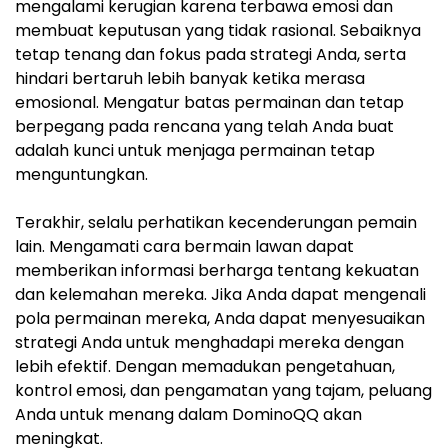
mengalami kerugian karena terbawa emosi dan
membuat keputusan yang tidak rasional. Sebaiknya
tetap tenang dan fokus pada strategi Anda, serta
hindari bertaruh lebih banyak ketika merasa
emosional. Mengatur batas permainan dan tetap
berpegang pada rencana yang telah Anda buat
adalah kunci untuk menjaga permainan tetap
menguntungkan.
Terakhir, selalu perhatikan kecenderungan pemain
lain. Mengamati cara bermain lawan dapat
memberikan informasi berharga tentang kekuatan
dan kelemahan mereka. Jika Anda dapat mengenali
pola permainan mereka, Anda dapat menyesuaikan
strategi Anda untuk menghadapi mereka dengan
lebih efektif. Dengan memadukan pengetahuan,
kontrol emosi, dan pengamatan yang tajam, peluang
Anda untuk menang dalam DominoQQ akan
meningkat.