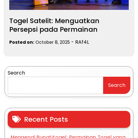
Togel Satelit: Menguatkan
Persepsi pada Permainan
-
RAf4L
Posted on:
October 8, 2025
Search
Search
Recent Posts
Mengenal Bupatitogel: Permainan Togel yang