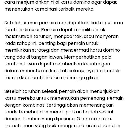
cara menjumlahkan nilai kartu domino agar dapat
menentukan kombinasi terbaik mereka.
Setelah semua pemain mendapatkan kartu, putaran
taruhan dimulai. Pemain dapat memilih untuk
melanjutkan taruhan, menggertak, atau menyerah.
Pada tahap ini, penting bagi pemain untuk
memikirkan strategi dan mencermati kartu domino
yang ada di tangan lawan. Memperhatikan pola
taruhan lawan dapat memberikan keuntungan
dalam menentukan langkah selanjutnya, baik untuk
menaikkan taruhan atau menunggu giliran.
Setelah taruhan selesai, pemain akan menunjukkan
kartu mereka untuk menentukan pemenang. Pemain
dengan kombinasi tertinggi akan memenangkan
ronde tersebut dan mendapatkan hadiah sesuai
dengan taruhan yang dipasang. Oleh karena itu,
pemahaman yang baik mengenai aturan dasar dan