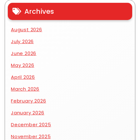
Archives
August 2026
July 2026
June 2026
May 2026
April 2026
March 2026
February 2026
January 2026
December 2025
November 2025