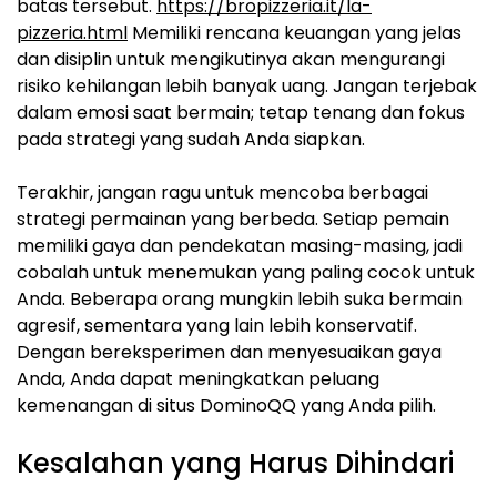
batas tersebut.
https://bropizzeria.it/la-
pizzeria.html
Memiliki rencana keuangan yang jelas
dan disiplin untuk mengikutinya akan mengurangi
risiko kehilangan lebih banyak uang. Jangan terjebak
dalam emosi saat bermain; tetap tenang dan fokus
pada strategi yang sudah Anda siapkan.
Terakhir, jangan ragu untuk mencoba berbagai
strategi permainan yang berbeda. Setiap pemain
memiliki gaya dan pendekatan masing-masing, jadi
cobalah untuk menemukan yang paling cocok untuk
Anda. Beberapa orang mungkin lebih suka bermain
agresif, sementara yang lain lebih konservatif.
Dengan bereksperimen dan menyesuaikan gaya
Anda, Anda dapat meningkatkan peluang
kemenangan di situs DominoQQ yang Anda pilih.
Kesalahan yang Harus Dihindari