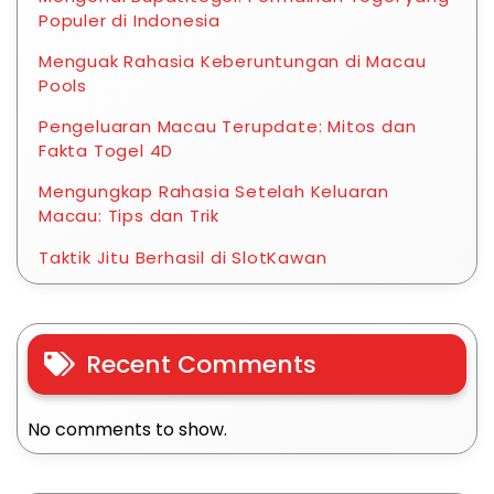
Populer di Indonesia
Menguak Rahasia Keberuntungan di Macau
Pools
Pengeluaran Macau Terupdate: Mitos dan
Fakta Togel 4D
Mengungkap Rahasia Setelah Keluaran
Macau: Tips dan Trik
Taktik Jitu Berhasil di SlotKawan
Recent Comments
No comments to show.