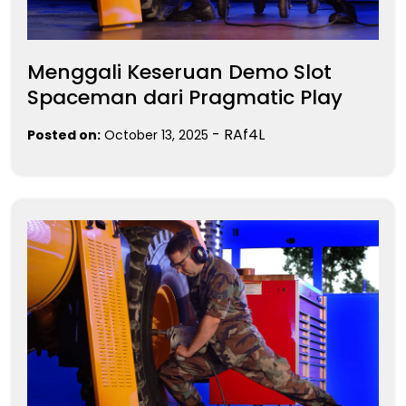
Menggali Keseruan Demo Slot
Spaceman dari Pragmatic Play
-
RAf4L
Posted on:
October 13, 2025