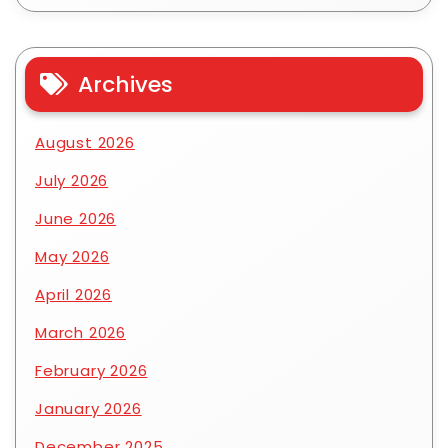
Archives
August 2026
July 2026
June 2026
May 2026
April 2026
March 2026
February 2026
January 2026
December 2025