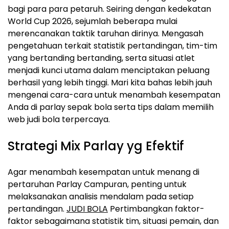
bagi para para petaruh. Seiring dengan kedekatan
World Cup 2026, sejumlah beberapa mulai
merencanakan taktik taruhan dirinya. Mengasah
pengetahuan terkait statistik pertandingan, tim-tim
yang bertanding bertanding, serta situasi atlet
menjadi kunci utama dalam menciptakan peluang
berhasil yang lebih tinggi. Mari kita bahas lebih jauh
mengenai cara-cara untuk menambah kesempatan
Anda di parlay sepak bola serta tips dalam memilih
web judi bola terpercaya.
Strategi Mix Parlay yg Efektif
Agar menambah kesempatan untuk menang di
pertaruhan Parlay Campuran, penting untuk
melaksanakan analisis mendalam pada setiap
pertandingan.
JUDI BOLA
Pertimbangkan faktor-
faktor sebagaimana statistik tim, situasi pemain, dan