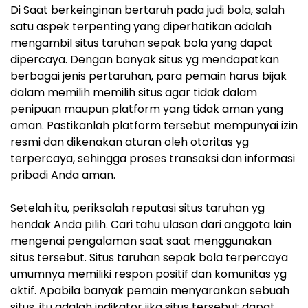
Di Saat berkeinginan bertaruh pada judi bola, salah
satu aspek terpenting yang diperhatikan adalah
mengambil situs taruhan sepak bola yang dapat
dipercaya. Dengan banyak situs yg mendapatkan
berbagai jenis pertaruhan, para pemain harus bijak
dalam memilih memilih situs agar tidak dalam
penipuan maupun platform yang tidak aman yang
aman. Pastikanlah platform tersebut mempunyai izin
resmi dan dikenakan aturan oleh otoritas yg
terpercaya, sehingga proses transaksi dan informasi
pribadi Anda aman.
Setelah itu, periksalah reputasi situs taruhan yg
hendak Anda pilih. Cari tahu ulasan dari anggota lain
mengenai pengalaman saat saat menggunakan
situs tersebut. Situs taruhan sepak bola terpercaya
umumnya memiliki respon positif dan komunitas yg
aktif. Apabila banyak pemain menyarankan sebuah
situs, itu adalah indikator jika situs tersebut dapat