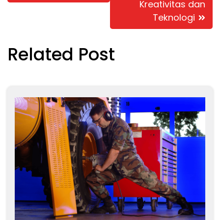
Kreativitas dan
Teknologi
Related Post