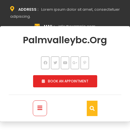
Skip
to
ADDRESS :
Lorem ipsum dolor sit amet, consectetuer
content
adipiscing.
MAIL :
info@example.com
Palmvalleybc.org
BOOK AN APPOINTMENT
Primary
Menu