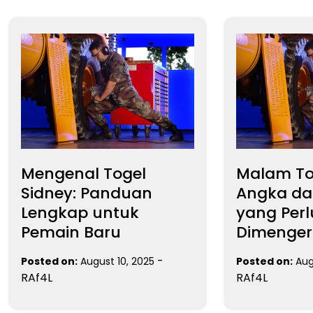
Mengenal Togel
Malam Tog
Sidney: Panduan
Angka d
Lengkap untuk
yang Perl
Pemain Baru
Dimenger
-
Posted on:
August 10, 2025
Posted on:
Aug
RAf4L
RAf4L