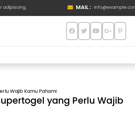
MAIL :
 adipiscing.
info@example.co
Perlu Wajib Kamu Pahami
Supertogel yang Perlu Wajib