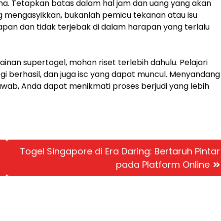
ana. Tetapkan batas dalam hal jam dan uang yang akan
g mengasyikkan, bukanlah pemicu tekanan atau isu
apan dan tidak terjebak di dalam harapan yang terlalu
inan supertogel, mohon riset terlebih dahulu. Pelajari
egi berhasil, dan juga isc yang dapat muncul. Menyandang
ab, Anda dapat menikmati proses berjudi yang lebih
Togel Singapore di Era Daring: Bertaruh Pintar
pada Platform Online