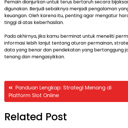
Pemain dianjurkan untuk terus bertaruh secara bijaks
digunakan. Berjudi sebaiknya menjadi pengalaman yan
keuangan. Oleh karena itu, penting agar mengatur har
tinggi di atas keberhasilan.
Pada akhirnya, jika kamu berminat untuk meneliti perma
informasi lebih lanjut tentang aturan permainan, strat
data yang benar dan pendekatan yang bertanggung jaw
tenang dan mengasyikkan.
Post
Panduan Lengkap: Strategi Menang di
Platform Slot Online
navigation
Related Post