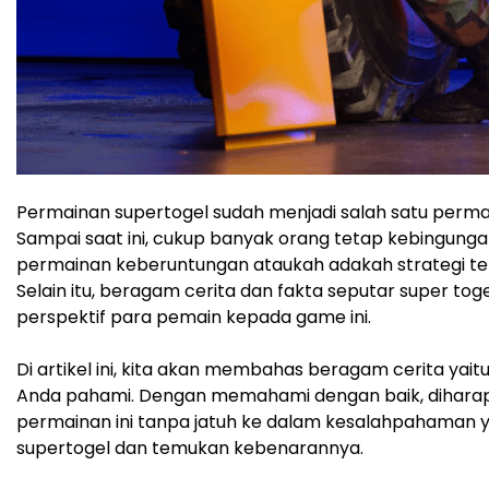
Permainan supertogel sudah menjadi salah satu permai
Sampai saat ini, cukup banyak orang tetap kebingung
permainan keberuntungan ataukah adakah strategi te
Selain itu, beragam cerita dan fakta seputar super t
perspektif para pemain kepada game ini.
Di artikel ini, kita akan membahas beragam cerita yait
Anda pahami. Dengan memahami dengan baik, diharapkan
permainan ini tanpa jatuh ke dalam kesalahpahaman yan
supertogel dan temukan kebenarannya.