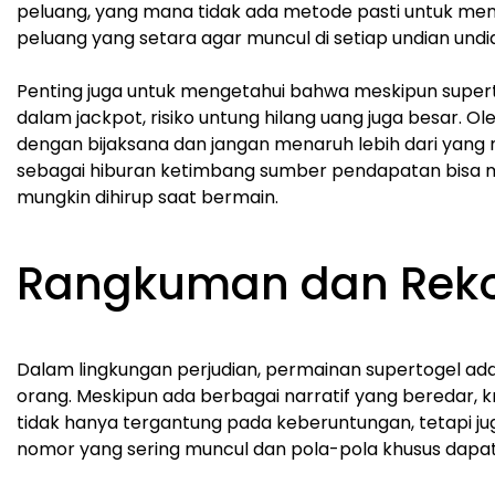
peluang, yang mana tidak ada metode pasti untuk men
peluang yang setara agar muncul di setiap undian undi
Penting juga untuk mengetahui bahwa meskipun super
dalam jackpot, risiko untung hilang uang juga besar. O
dengan bijaksana dan jangan menaruh lebih dari yang
sebagai hiburan ketimbang sumber pendapatan bisa 
mungkin dihirup saat bermain.
Rangkuman dan Rek
Dalam lingkungan perjudian, permainan supertogel ada
orang. Meskipun ada berbagai narratif yang beredar,
tidak hanya tergantung pada keberuntungan, tetapi j
nomor yang sering muncul dan pola-pola khusus dapa