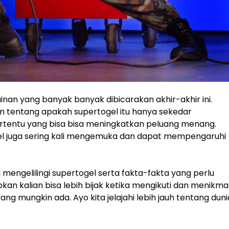
nan yang banyak banyak dibicarakan akhir-akhir ini.
an tentang apakah supertogel itu hanya sekedar
rtentu yang bisa bisa meningkatkan peluang menang.
ogel juga sering kali mengemuka dan dapat mempengaruhi
u mengelilingi supertogel serta fakta-fakta yang perlu
 kalian bisa lebih bijak ketika mengikuti dan menikma
g mungkin ada. Ayo kita jelajahi lebih jauh tentang duni