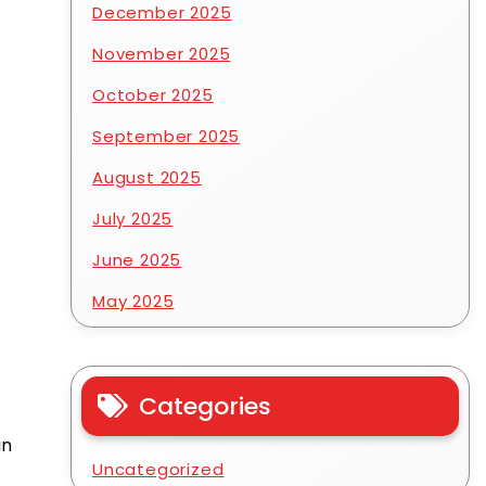
December 2025
November 2025
October 2025
September 2025
August 2025
July 2025
June 2025
May 2025
Categories
un
Uncategorized