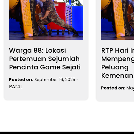
Warga 88: Lokasi
RTP Hari 
Pertemuan Sejumlah
Mempeng
Pencinta Game Sejati
Peluang
Kemenan
-
Posted on:
September 16, 2025
RAf4L
Posted on:
May