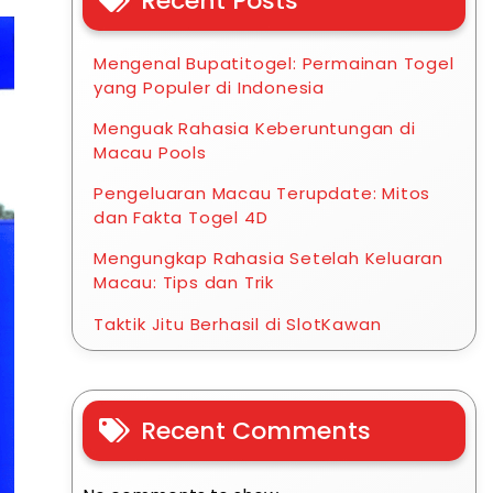
Recent Posts
Mengenal Bupatitogel: Permainan Togel
yang Populer di Indonesia
Menguak Rahasia Keberuntungan di
Macau Pools
Pengeluaran Macau Terupdate: Mitos
dan Fakta Togel 4D
Mengungkap Rahasia Setelah Keluaran
Macau: Tips dan Trik
Taktik Jitu Berhasil di SlotKawan
Recent Comments