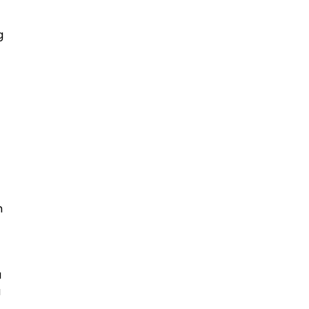
g
h
a
a