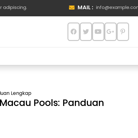
MAIL :
 adipiscing.
info@example.co
duan Lengkap
 Macau Pools: Panduan