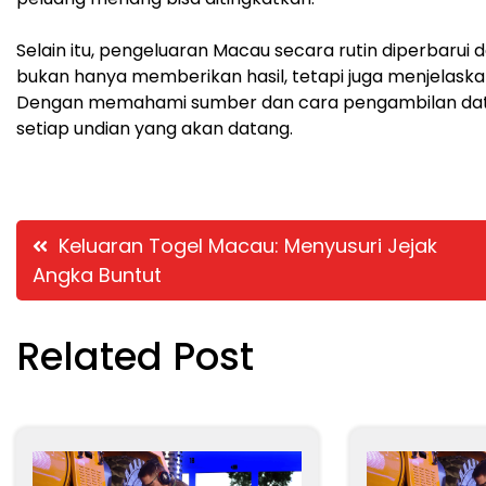
Selain itu, pengeluaran Macau secara rutin diperbarui d
bukan hanya memberikan hasil, tetapi juga menjelask
Dengan memahami sumber dan cara pengambilan data 
setiap undian yang akan datang.
Post
Keluaran Togel Macau: Menyusuri Jejak
Angka Buntut
navigation
Related Post