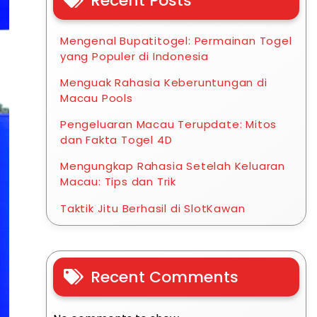
Recent Posts
Mengenal Bupatitogel: Permainan Togel
yang Populer di Indonesia
Menguak Rahasia Keberuntungan di
Macau Pools
Pengeluaran Macau Terupdate: Mitos
dan Fakta Togel 4D
Mengungkap Rahasia Setelah Keluaran
Macau: Tips dan Trik
Taktik Jitu Berhasil di SlotKawan
Recent Comments