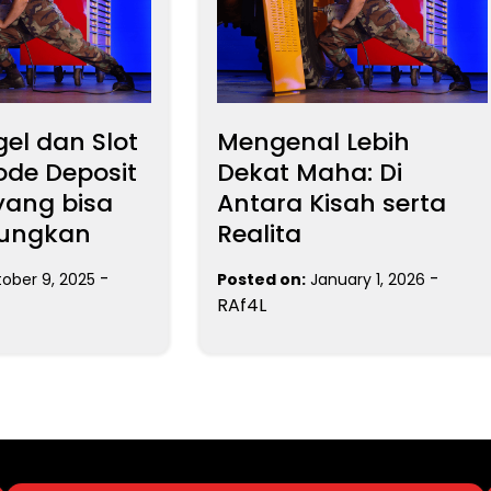
gel dan Slot
Mengenal Lebih
ode Deposit
Dekat Maha: Di
yang bisa
Antara Kisah serta
ungkan
Realita
-
-
ober 9, 2025
Posted on:
January 1, 2026
RAf4L