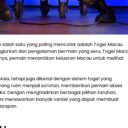
dan salah satu yang paling mencolok adalah Togel Macau.
iurkan dan pengalaman bermain yang seru, Togel Mac
rinya, pemain menantikan keluaran Macau untuk melihat
Asia, tetapi juga dikenal dengan sistem togel yang
yang rutin menjadi sorotan, memberikan pemain akses
ka. Dengan menghadirkan berbagai pilihan taruhan,
ini menawarkan banyak variasi yang dapat membuat
harapan.