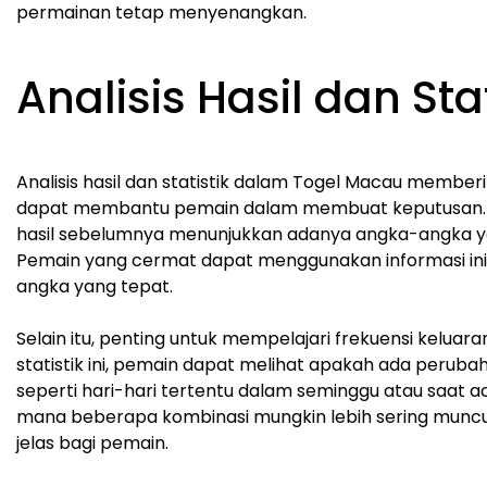
permainan tetap menyenangkan.
Analisis Hasil dan Stat
Analisis hasil dan statistik dalam Togel Macau memb
dapat membantu pemain dalam membuat keputusan. D
hasil sebelumnya menunjukkan adanya angka-angka yan
Pemain yang cermat dapat menggunakan informasi in
angka yang tepat.
Selain itu, penting untuk mempelajari frekuensi kelu
statistik ini, pemain dapat melihat apakah ada peruba
seperti hari-hari tertentu dalam seminggu atau saat ac
mana beberapa kombinasi mungkin lebih sering muncu
jelas bagi pemain.