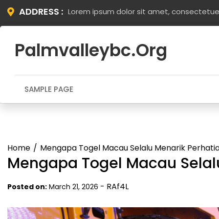
Skip
ADDRESS :
Lorem ipsum dolor sit amet, consectetuer
to
content
Palmvalleybc.org
SAMPLE PAGE
Home
Mengapa Togel Macau Selalu Menarik Perhati
Mengapa Togel Macau Selalu
-
RAf4L
Posted on:
March 21, 2026