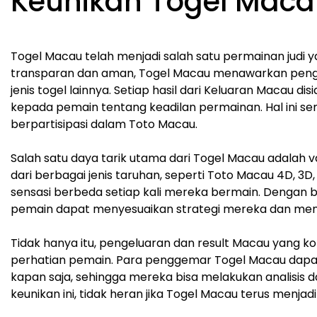
Keunikan Togel Mac
Togel Macau telah menjadi salah satu permainan judi y
transparan dan aman, Togel Macau menawarkan pen
jenis togel lainnya. Setiap hasil dari Keluaran Macau
kepada pemain tentang keadilan permainan. Hal ini s
berpartisipasi dalam Toto Macau.
Salah satu daya tarik utama dari Togel Macau adalah 
dari berbagai jenis taruhan, seperti Toto Macau 4D,
sensasi berbeda setiap kali mereka bermain. Dengan ba
pemain dapat menyesuaikan strategi mereka dan men
Tidak hanya itu, pengeluaran dan result Macau yang ko
perhatian pemain. Para penggemar Togel Macau dap
kapan saja, sehingga mereka bisa melakukan analisis 
keunikan ini, tidak heran jika Togel Macau terus menjadi 