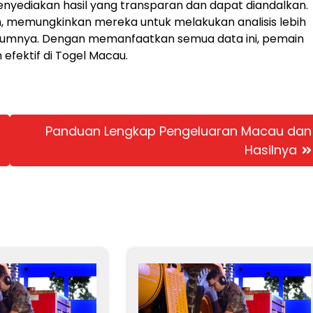
enyediakan hasil yang transparan dan dapat diandalkan.
 memungkinkan mereka untuk melakukan analisis lebih
lumnya. Dengan memanfaatkan semua data ini, pemain
fektif di Togel Macau.
Panduan Lengkap Pengeluaran Macau dan
Hasilnya