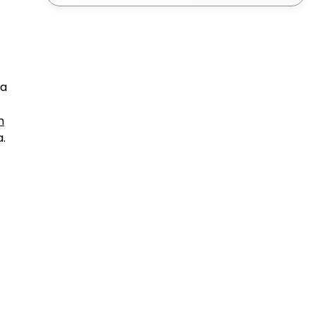
da
n
.