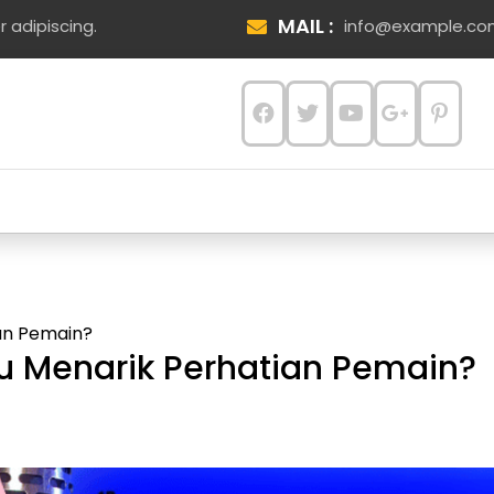
MAIL :
 adipiscing.
info@example.co
an Pemain?
 Menarik Perhatian Pemain?