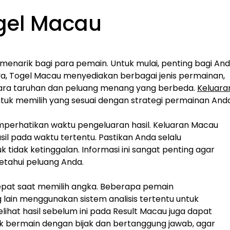
gel Macau
arik bagi para pemain. Untuk mulai, penting bagi An
a, Togel Macau menyediakan berbagai jenis permainan,
 cara taruhan dan peluang menang yang berbeda.
Keluara
ntuk memilih yang sesuai dengan strategi permainan Anda
mperhatikan waktu pengeluaran hasil. Keluaran Macau
l pada waktu tertentu. Pastikan Anda selalu
tidak ketinggalan. Informasi ini sangat penting agar
etahui peluang Anda.
epat saat memilih angka. Beberapa pemain
ain menggunakan sistem analisis tertentu untuk
hat hasil sebelum ini pada Result Macau juga dapat
 bermain dengan bijak dan bertanggung jawab, agar