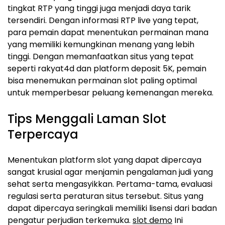
tingkat RTP yang tinggi juga menjadi daya tarik
tersendiri. Dengan informasi RTP live yang tepat,
para pemain dapat menentukan permainan mana
yang memiliki kemungkinan menang yang lebih
tinggi. Dengan memanfaatkan situs yang tepat
seperti rakyat4d dan platform deposit 5K, pemain
bisa menemukan permainan slot paling optimal
untuk memperbesar peluang kemenangan mereka.
Tips Menggali Laman Slot
Terpercaya
Menentukan platform slot yang dapat dipercaya
sangat krusial agar menjamin pengalaman judi yang
sehat serta mengasyikkan. Pertama-tama, evaluasi
regulasi serta peraturan situs tersebut. Situs yang
dapat dipercaya seringkali memiliki lisensi dari badan
pengatur perjudian terkemuka.
slot demo
Ini