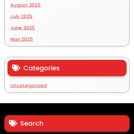
August 2025
July 2025
June 2025
May 2025
Categories
Uncategorized
Search