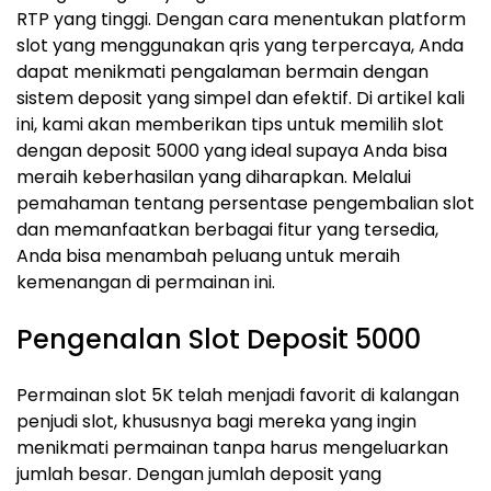
RTP yang tinggi. Dengan cara menentukan platform
slot yang menggunakan qris yang terpercaya, Anda
dapat menikmati pengalaman bermain dengan
sistem deposit yang simpel dan efektif. Di artikel kali
ini, kami akan memberikan tips untuk memilih slot
dengan deposit 5000 yang ideal supaya Anda bisa
meraih keberhasilan yang diharapkan. Melalui
pemahaman tentang persentase pengembalian slot
dan memanfaatkan berbagai fitur yang tersedia,
Anda bisa menambah peluang untuk meraih
kemenangan di permainan ini.
Pengenalan Slot Deposit 5000
Permainan slot 5K telah menjadi favorit di kalangan
penjudi slot, khususnya bagi mereka yang ingin
menikmati permainan tanpa harus mengeluarkan
jumlah besar. Dengan jumlah deposit yang