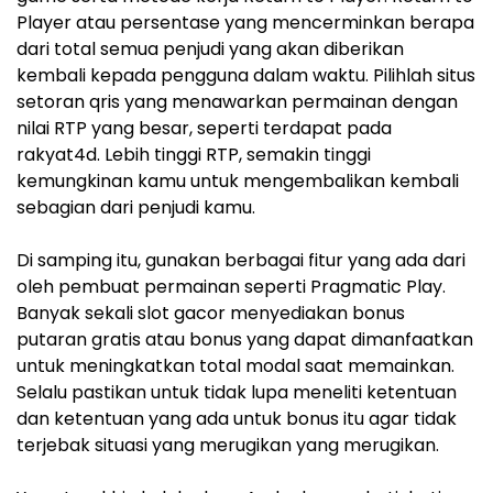
Player atau persentase yang mencerminkan berapa
dari total semua penjudi yang akan diberikan
kembali kepada pengguna dalam waktu. Pilihlah situs
setoran qris yang menawarkan permainan dengan
nilai RTP yang besar, seperti terdapat pada
rakyat4d. Lebih tinggi RTP, semakin tinggi
kemungkinan kamu untuk mengembalikan kembali
sebagian dari penjudi kamu.
Di samping itu, gunakan berbagai fitur yang ada dari
oleh pembuat permainan seperti Pragmatic Play.
Banyak sekali slot gacor menyediakan bonus
putaran gratis atau bonus yang dapat dimanfaatkan
untuk meningkatkan total modal saat memainkan.
Selalu pastikan untuk tidak lupa meneliti ketentuan
dan ketentuan yang ada untuk bonus itu agar tidak
terjebak situasi yang merugikan yang merugikan.