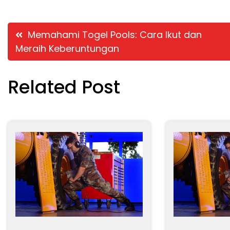
Post
Memahami Togel Pools: Cara Ikut dan
Meraih Keberuntungan
navigation
Related Post