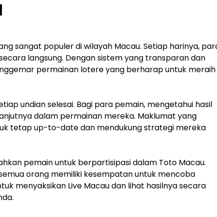
u
g sangat populer di wilayah Macau. Setiap harinya, par
 secara langsung. Dengan sistem yang transparan dan
enggemar permainan lotere yang berharap untuk meraih
tiap undian selesai. Bagi para pemain, mengetahui hasil
lanjutnya dalam permainan mereka. Maklumat yang
tuk tetap up-to-date dan mendukung strategi mereka
hkan pemain untuk berpartisipasi dalam Toto Macau.
n, semua orang memiliki kesempatan untuk mencoba
tuk menyaksikan Live Macau dan lihat hasilnya secara
nda.