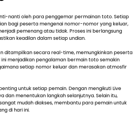
i-nanti oleh para penggemar permainan toto. Setiap
tian bagi peserta mengenai nomor-nomor yang keluar,
jadi pemenang atau tidak. Proses ini berlangsung
tikan keadilan dalam setiap undian.
an ditampilkan secara real-time, memungkinkan peserta
l ini menjadikan pengalaman bermain toto semakin
gaimana setiap nomor keluar dan merasakan atmosfir
 penting untuk setiap pemain. Dengan mengikuti Live
dan menentukan langkah selanjutnya. Selain itu,
 sangat mudah diakses, membantu para pemain untuk
 di hari ini.