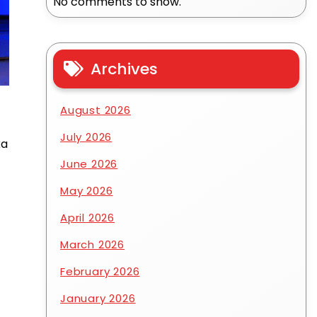
No comments to show.
Archives
August 2026
July 2026
ka
June 2026
May 2026
April 2026
March 2026
February 2026
January 2026