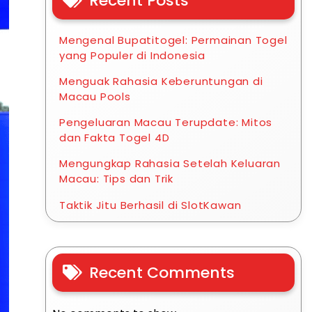
Recent Posts
Mengenal Bupatitogel: Permainan Togel
yang Populer di Indonesia
Menguak Rahasia Keberuntungan di
Macau Pools
Pengeluaran Macau Terupdate: Mitos
dan Fakta Togel 4D
Mengungkap Rahasia Setelah Keluaran
Macau: Tips dan Trik
Taktik Jitu Berhasil di SlotKawan
Recent Comments