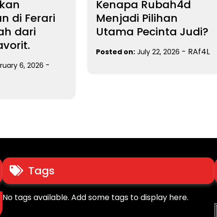
kkan
Kenapa Rubah4d
n di Ferari
Menjadi Pilihan
ah dari
Utama Pecinta Judi?
vorit.
-
RAf4L
Posted on:
July 22, 2026
-
ruary 6, 2026
Tags
No tags available. Add some tags to display here.