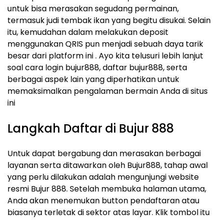
untuk bisa merasakan segudang permainan,
termasuk judi tembak ikan yang begitu disukai. Selain
itu, kemudahan dalam melakukan deposit
menggunakan QRIS pun menjadi sebuah daya tarik
besar dari platform ini . Ayo kita telusuri lebih lanjut
soal cara login bujur888, daftar bujur888, serta
berbagai aspek lain yang diperhatikan untuk
memaksimalkan pengalaman bermain Anda di situs
ini
Langkah Daftar di Bujur 888
Untuk dapat bergabung dan merasakan berbagai
layanan serta ditawarkan oleh Bujur888, tahap awal
yang perlu dilakukan adalah mengunjungi website
resmi Bujur 888. Setelah membuka halaman utama,
Anda akan menemukan button pendaftaran atau
biasanya terletak di sektor atas layar. Klik tombol itu