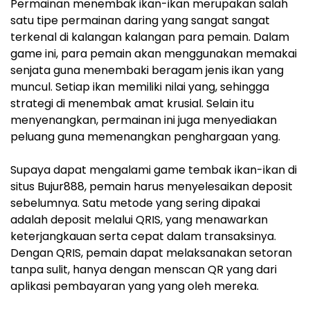
Permainan menembak ikan-ikan merupakan salah
satu tipe permainan daring yang sangat sangat
terkenal di kalangan kalangan para pemain. Dalam
game ini, para pemain akan menggunakan memakai
senjata guna menembaki beragam jenis ikan yang
muncul. Setiap ikan memiliki nilai yang, sehingga
strategi di menembak amat krusial. Selain itu
menyenangkan, permainan ini juga menyediakan
peluang guna memenangkan penghargaan yang.
Supaya dapat mengalami game tembak ikan-ikan di
situs Bujur888, pemain harus menyelesaikan deposit
sebelumnya. Satu metode yang sering dipakai
adalah deposit melalui QRIS, yang menawarkan
keterjangkauan serta cepat dalam transaksinya.
Dengan QRIS, pemain dapat melaksanakan setoran
tanpa sulit, hanya dengan menscan QR yang dari
aplikasi pembayaran yang yang oleh mereka.