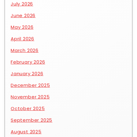
July 2026
June 2026
May 2026
April 2026
March 2026
February 2026
January 2026
December 2025
November 2025
October 2025
September 2025
August 2025