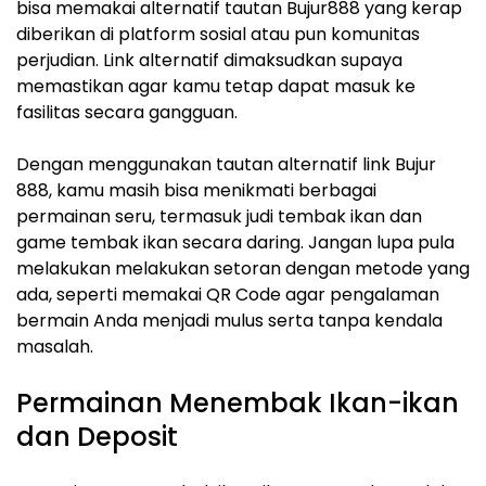
bisa memakai alternatif tautan Bujur888 yang kerap
diberikan di platform sosial atau pun komunitas
perjudian. Link alternatif dimaksudkan supaya
memastikan agar kamu tetap dapat masuk ke
fasilitas secara gangguan.
Dengan menggunakan tautan alternatif link Bujur
888, kamu masih bisa menikmati berbagai
permainan seru, termasuk judi tembak ikan dan
game tembak ikan secara daring. Jangan lupa pula
melakukan melakukan setoran dengan metode yang
ada, seperti memakai QR Code agar pengalaman
bermain Anda menjadi mulus serta tanpa kendala
masalah.
Permainan Menembak Ikan-ikan
dan Deposit