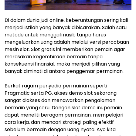
Di dalam dunia judi online, keberuntungan sering kali
menjadi istilah yang banyak dibicarakan. Salah satu
metode untuk menggali nasib tanpa harus
mengeluarkan uang adalah melalui versi percobaan
mesin slot. Slot gratis ini memberikan pemain agar
merasakan kegembiraan bermain tanpa
konsekuensi finansial, maka menjadi pilihan yang
banyak diminati di antara penggemar permainan.
Berkat ragam penyedia permainan seperti
Pragmatic serta PG, akses demo slot sekarang
sangat diakses dan menawarkan pengalaman
bermain yang seru. Dengan slot demo ini, pemain
dapat meneliti beragam permainan, mempelajari
cara kerja, dan mencari strategi paling efektif
sebelum bermain dengan uang nyata. Ayo kita