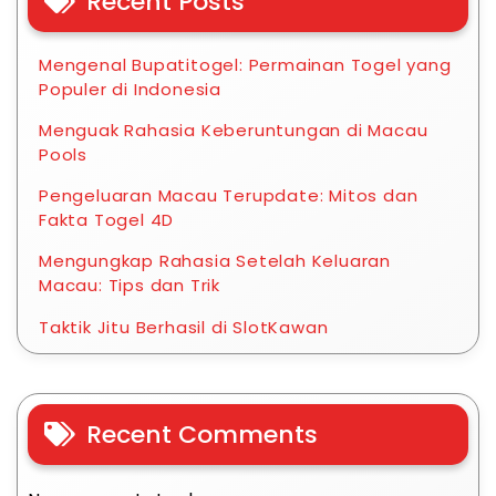
Recent Posts
Mengenal Bupatitogel: Permainan Togel yang
Populer di Indonesia
Menguak Rahasia Keberuntungan di Macau
Pools
Pengeluaran Macau Terupdate: Mitos dan
Fakta Togel 4D
Mengungkap Rahasia Setelah Keluaran
Macau: Tips dan Trik
Taktik Jitu Berhasil di SlotKawan
Recent Comments