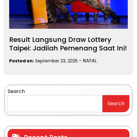
Result Langsung Draw Lottery
Taipei: Jadilah Pemenang Saat Ini!
-
RAf4L
Posted on:
September 23, 2025
Search
Search