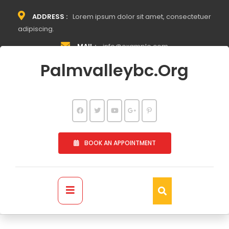
Skip
to
ADDRESS :
Lorem ipsum dolor sit amet, consectetuer
content
adipiscing.
MAIL :
info@example.com
Palmvalleybc.org
BOOK AN APPOINTMENT
Primary
Menu