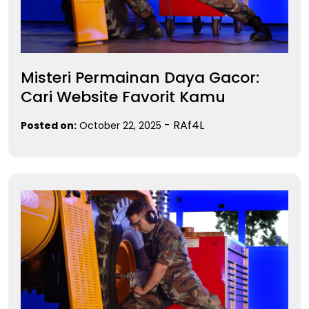
Misteri Permainan Daya Gacor:
Cari Website Favorit Kamu
-
RAf4L
Posted on:
October 22, 2025