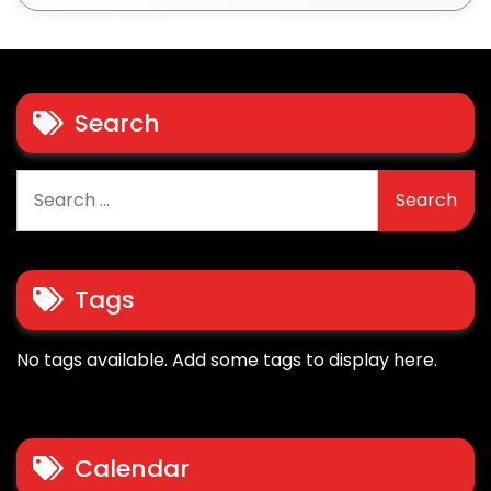
Search
Search
for:
Tags
No tags available. Add some tags to display here.
Calendar