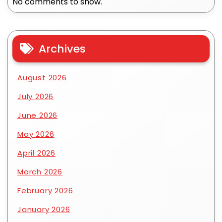
No comments to show.
Archives
August 2026
July 2026
June 2026
May 2026
April 2026
March 2026
February 2026
January 2026