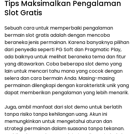
Tips Maksimalkan Pengalaman
Slot Gratis
Sebuah cara untuk memperbaiki pengalaman
bermain slot gratis adalah dengan mencoba
beraneka jenis permainan. Karena banyaknya pilihan
dari penyedia seperti PG Soft dan Pragmatic Play,
ada baiknya untuk melihat beraneka tema dan fitur
yang ditawarkan. Coba beberapa slot demo yang
lain untuk mencari tahu mana yang cocok dengan
selera dan cara bermain Anda. Masing-masing
permainan dilengkapi dengan karakteristik unik yang
dapat memberikan pengalaman yang lebih menarik.
Juga, ambil manfaat dari slot demo untuk berlatih
tanpa risiko tanpa kehilangan uang. Akun ini
memungkinkan untuk mengetahui aturan dan
strategi permainan dalam suasana tanpa tekanan.