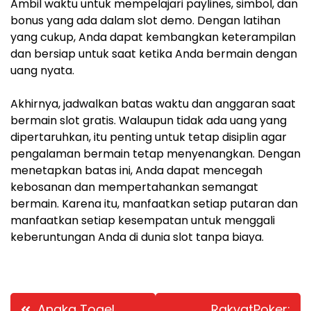
Ambil waktu untuk mempelajari paylines, simbol, dan
bonus yang ada dalam slot demo. Dengan latihan
yang cukup, Anda dapat kembangkan keterampilan
dan bersiap untuk saat ketika Anda bermain dengan
uang nyata.
Akhirnya, jadwalkan batas waktu dan anggaran saat
bermain slot gratis. Walaupun tidak ada uang yang
dipertaruhkan, itu penting untuk tetap disiplin agar
pengalaman bermain tetap menyenangkan. Dengan
menetapkan batas ini, Anda dapat mencegah
kebosanan dan mempertahankan semangat
bermain. Karena itu, manfaatkan setiap putaran dan
manfaatkan setiap kesempatan untuk menggali
keberuntungan Anda di dunia slot tanpa biaya.
Post
Angka Togel
RakyatPoker: