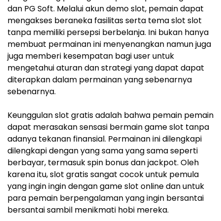
dan PG Soft. Melalui akun demo slot, pemain dapat
mengakses beraneka fasilitas serta tema slot slot
tanpa memiliki persepsi berbelanja. Ini bukan hanya
membuat permainan ini menyenangkan namun juga
juga memberi kesempatan bagi user untuk
mengetahui aturan dan strategi yang dapat dapat
diterapkan dalam permainan yang sebenarnya
sebenarnya.
Keunggulan slot gratis adalah bahwa pemain pemain
dapat merasakan sensasi bermain game slot tanpa
adanya tekanan finansial. Permainan ini dilengkapi
dilengkapi dengan yang sama yang sama seperti
berbayar, termasuk spin bonus dan jackpot. Oleh
karena itu, slot gratis sangat cocok untuk pemula
yang ingin ingin dengan game slot online dan untuk
para pemain berpengalaman yang ingin bersantai
bersantai sambil menikmati hobi mereka.