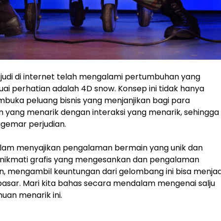
 judi di internet telah mengalami pertumbuhan yang
ai perhatian adalah 4D snow. Konsep ini tidak hanya
buka peluang bisnis yang menjanjikan bagi para
 yang menarik dengan interaksi yang menarik, sehingga
ggemar perjudian.
alam menyajikan pengalaman bermain yang unik dan
menikmati grafis yang mengesankan dan pengalaman
, mengambil keuntungan dari gelombang ini bisa menjad
asar. Mari kita bahas secara mendalam mengenai salju
uan menarik ini.