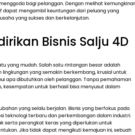
 menggoda bagi pelanggan. Dengan melihat kemungkina
tif dapat mengambil keuntungan dari peluang yang
saha yang sukses dan berkelanjutan.
rikan Bisnis Salju 4D
atu yang mudah. Salah satu rintangan besar adalah
m lingkungan yang semakin berkembang, krusial untuk
hui apa dibutuhkan oleh pelanggan. Tanpa pemahaman
n, kesempatan untuk berhasil bisa menyusut dalam
bahan yang selalu berjalan. Bisnis yang berfokus pada
psi teknologi terbaru dan perkembangan dalam industri.
serta perangkat keras yang diperlukan untuk
tukan. Jika tidak dapat mengikuti kemajuan ini, sebuah