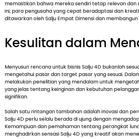
memastikan bahwa mereka sendiri tetap relevan dan
ini, para pengusaha yang cepat beradaptasi dan krea
ditawarkan oleh Salju Empat Dimensi dan membangun u
Kesulitan dalam Mendi
Menyusun rencana untuk bisnis Salju 4D bukanlah sesu
mengetahui pasar dan target pasar yang sesuai. Dala
melakukan penelitian yang mendalam untuk mengeta
yang jelas tentang keinginan dan kebutuhan pelangga
signifikan.
Salah satu rintangan tambahan adalah inovasi dan peru
Salju 4D perlu selalu berada di ujung dengan mengado
Kemampuan dan pemahaman tentang perangkat lunak 
menghadirkan sensasi Salju 4D yang kreatif akan menen