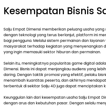
Kesempatan Bisnis Sa
Salju Empat Dimensi memberikan peluang usaha yang me
dengan teknologi yang terus berlanjut, platform ini m
bagi pengguna. Melalui sistem permainan dan layanan 
masyarakat terhadap kegiatan yang menyenangkan 
yang ingin memasuki sektor hiburan dan permainan.
Selain itu, meningkatnya popularitas game digital ad
Dimensi. Bisnis ini dapat menjangkau audiens yang leb
daring. Dengan taktik promosi yang efektif, pelaku bis
menambah kuantitas peserta, dan akhirnya mendapatkan
terbentuk di sekitar Salju 4D juga dapat menciptakan
Keunggulan lain dari kesempatan usaha Salju Empat Di
dengan arus dan kebutuhan pasar. Dengan selalu meng