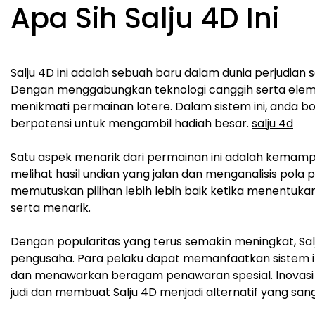
Apa Sih Salju 4D Ini
Salju 4D ini adalah sebuah baru dalam dunia perjudian
Dengan menggabungkan teknologi canggih serta elemen
menikmati permainan lotere. Dalam sistem ini, anda 
berpotensi untuk mengambil hadiah besar.
salju 4d
Satu aspek menarik dari permainan ini adalah kemamp
melihat hasil undian yang jalan dan menganalisis pola p
memutuskan pilihan lebih lebih baik ketika menentuk
serta menarik.
Dengan popularitas yang terus semakin meningkat, Sa
pengusaha. Para pelaku dapat memanfaatkan sistem in
dan menawarkan beragam penawaran spesial. Inovasi 
judi dan membuat Salju 4D menjadi alternatif yang sang