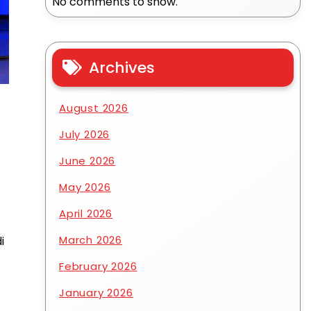
No comments to show.
Archives
August 2026
July 2026
June 2026
May 2026
April 2026
March 2026
i
February 2026
January 2026