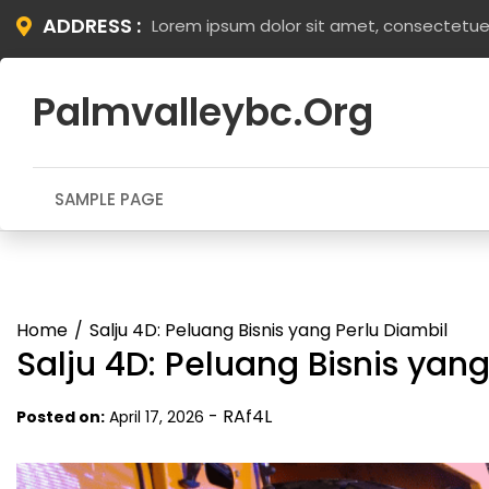
Skip
ADDRESS :
Lorem ipsum dolor sit amet, consectetuer
to
content
Palmvalleybc.org
SAMPLE PAGE
Home
Salju 4D: Peluang Bisnis yang Perlu Diambil
Salju 4D: Peluang Bisnis yang
-
RAf4L
Posted on:
April 17, 2026