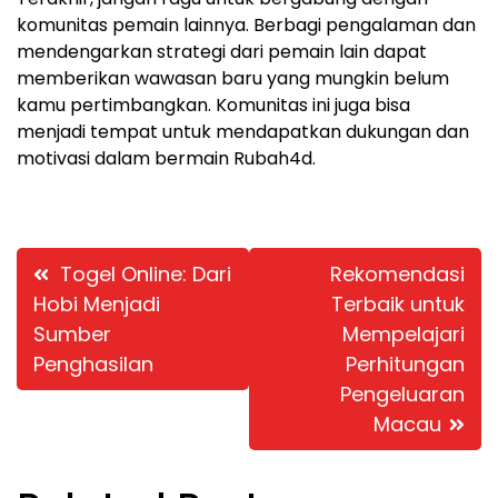
komunitas pemain lainnya. Berbagi pengalaman dan
mendengarkan strategi dari pemain lain dapat
memberikan wawasan baru yang mungkin belum
kamu pertimbangkan. Komunitas ini juga bisa
menjadi tempat untuk mendapatkan dukungan dan
motivasi dalam bermain Rubah4d.
Post
Togel Online: Dari
Rekomendasi
navigation
Hobi Menjadi
Terbaik untuk
Sumber
Mempelajari
Penghasilan
Perhitungan
Pengeluaran
Macau