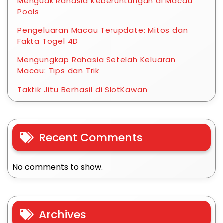
Menguak Rahasia Keberuntungan di Macau
Pools
Pengeluaran Macau Terupdate: Mitos dan
Fakta Togel 4D
Mengungkap Rahasia Setelah Keluaran
Macau: Tips dan Trik
Taktik Jitu Berhasil di SlotKawan
Recent Comments
No comments to show.
Archives