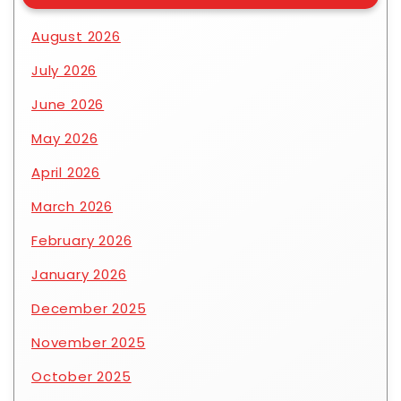
August 2026
July 2026
June 2026
May 2026
April 2026
March 2026
February 2026
January 2026
December 2025
November 2025
October 2025