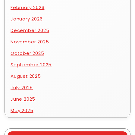
February 2026
January 2026
December 2025
November 2025
October 2025
September 2025
August 2025
July 2025
June 2025
May 2025