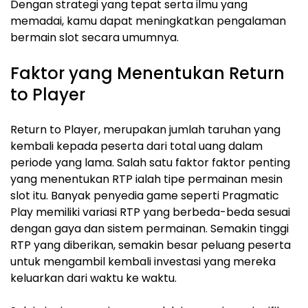
Dengan strategi yang tepat serta ilmu yang
memadai, kamu dapat meningkatkan pengalaman
bermain slot secara umumnya.
Faktor yang Menentukan Return
to Player
Return to Player, merupakan jumlah taruhan yang
kembali kepada peserta dari total uang dalam
periode yang lama. Salah satu faktor faktor penting
yang menentukan RTP ialah tipe permainan mesin
slot itu. Banyak penyedia game seperti Pragmatic
Play memiliki variasi RTP yang berbeda-beda sesuai
dengan gaya dan sistem permainan. Semakin tinggi
RTP yang diberikan, semakin besar peluang peserta
untuk mengambil kembali investasi yang mereka
keluarkan dari waktu ke waktu.