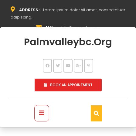
Skip
to
ADDRESS :
Lorem ipsum dolor sit amet, consectetuer
content
adipiscing.
MAIL :
info@example.com
Palmvalleybc.org
BOOK AN APPOINTMENT
Primary
Menu