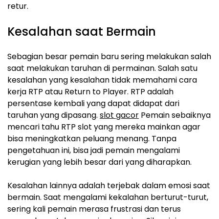
retur.
Kesalahan saat Bermain
Sebagian besar pemain baru sering melakukan salah
saat melakukan taruhan di permainan. Salah satu
kesalahan yang kesalahan tidak memahami cara
kerja RTP atau Return to Player. RTP adalah
persentase kembali yang dapat didapat dari
taruhan yang dipasang.
slot gacor
Pemain sebaiknya
mencari tahu RTP slot yang mereka mainkan agar
bisa meningkatkan peluang menang. Tanpa
pengetahuan ini, bisa jadi pemain mengalami
kerugian yang lebih besar dari yang diharapkan.
Kesalahan lainnya adalah terjebak dalam emosi saat
bermain. Saat mengalami kekalahan berturut-turut,
sering kali pemain merasa frustrasi dan terus