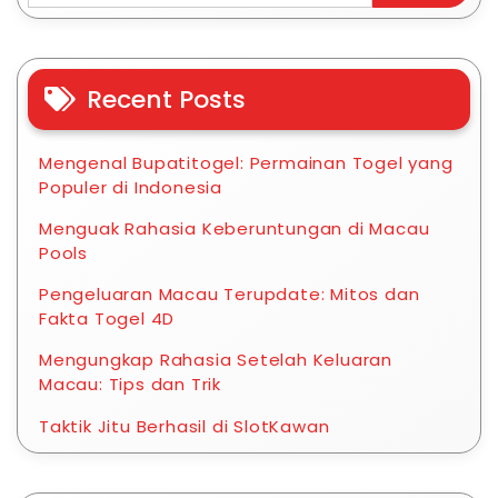
Recent Posts
Mengenal Bupatitogel: Permainan Togel yang
Populer di Indonesia
Menguak Rahasia Keberuntungan di Macau
Pools
Pengeluaran Macau Terupdate: Mitos dan
Fakta Togel 4D
Mengungkap Rahasia Setelah Keluaran
Macau: Tips dan Trik
Taktik Jitu Berhasil di SlotKawan