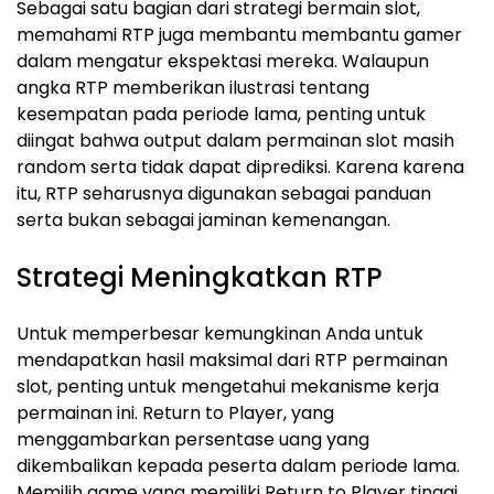
Sebagai satu bagian dari strategi bermain slot,
memahami RTP juga membantu membantu gamer
dalam mengatur ekspektasi mereka. Walaupun
angka RTP memberikan ilustrasi tentang
kesempatan pada periode lama, penting untuk
diingat bahwa output dalam permainan slot masih
random serta tidak dapat diprediksi. Karena karena
itu, RTP seharusnya digunakan sebagai panduan
serta bukan sebagai jaminan kemenangan.
Strategi Meningkatkan RTP
Untuk memperbesar kemungkinan Anda untuk
mendapatkan hasil maksimal dari RTP permainan
slot, penting untuk mengetahui mekanisme kerja
permainan ini. Return to Player, yang
menggambarkan persentase uang yang
dikembalikan kepada peserta dalam periode lama.
Memilih game yang memiliki Return to Player tinggi