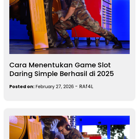
Cara Menentukan Game Slot
Daring Simple Berhasil di 2025
-
RAf4L
Posted on:
February 27, 2026