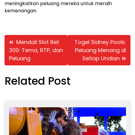
meningkatkan peluang mereka untuk meraih
kemenangan.
Post
Mendali Slot Bet
Togel Sidney Pools:
navigation
300: Tema, RTP, dan
Peluang Menang di
Peluang
Setiap Undian
Related Post