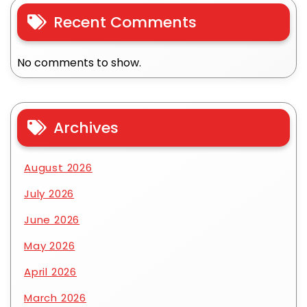
Recent Comments
No comments to show.
Archives
August 2026
July 2026
June 2026
May 2026
April 2026
March 2026