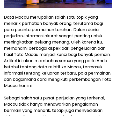
Data Macau merupakan salah satu topik yang
menarik perhatian banyak orang, terutama bagi
para pecinta permainan taruhan. Dalam dunia
perjudian, informasi akurat sangat penting untuk
meningkatkan peluang menang. Oleh karena itu,
memahami berbagai aspek dari pengeluaran dan
hasil Toto Macau menjadi kunci bagi banyak pemain.
Artikel ini akan membahas semua yang perlu Anda
ketahui tentang data relatif ke Macau, termasuk
informasi tentang keluaran terbaru, pola permainan,
dan bagaimana cara mengikuti perkembangan Toto
Macau hari ini.
Sebagai salah satu pusat perjudian yang terkenal,
Macau tidak hanya menawarkan pengalaman
bermain yang menarik, tetapi juga menyediakan