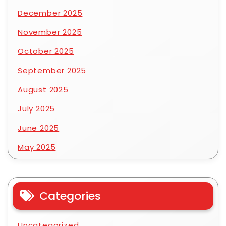
December 2025
November 2025
October 2025
September 2025
August 2025
July 2025
June 2025
May 2025
Categories
Uncategorized