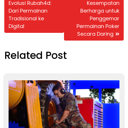
navigation
Evolusi Rubah4d:
Kesempatan
Dari Permainan
Berharga untuk
Tradisional ke
Penggemar
Digital
Permainan Poker
Secara Daring
Related Post