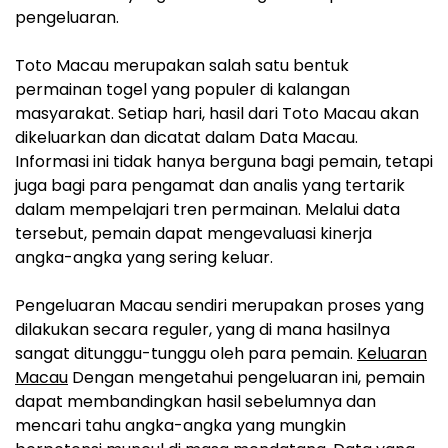
pengeluaran.
Toto Macau merupakan salah satu bentuk
permainan togel yang populer di kalangan
masyarakat. Setiap hari, hasil dari Toto Macau akan
dikeluarkan dan dicatat dalam Data Macau.
Informasi ini tidak hanya berguna bagi pemain, tetapi
juga bagi para pengamat dan analis yang tertarik
dalam mempelajari tren permainan. Melalui data
tersebut, pemain dapat mengevaluasi kinerja
angka-angka yang sering keluar.
Pengeluaran Macau sendiri merupakan proses yang
dilakukan secara reguler, yang di mana hasilnya
sangat ditunggu-tunggu oleh para pemain.
Keluaran
Macau
Dengan mengetahui pengeluaran ini, pemain
dapat membandingkan hasil sebelumnya dan
mencari tahu angka-angka yang mungkin