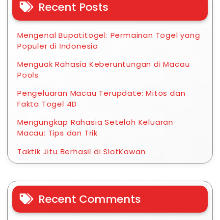
Recent Posts
Mengenal Bupatitogel: Permainan Togel yang
Populer di Indonesia
Menguak Rahasia Keberuntungan di Macau
Pools
Pengeluaran Macau Terupdate: Mitos dan
Fakta Togel 4D
Mengungkap Rahasia Setelah Keluaran
Macau: Tips dan Trik
Taktik Jitu Berhasil di SlotKawan
Recent Comments