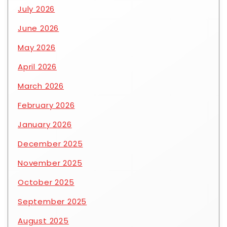
July 2026
June 2026
May 2026
April 2026
March 2026
February 2026
January 2026
December 2025
November 2025
October 2025
September 2025
August 2025