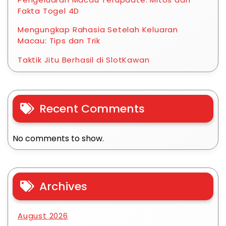
Fakta Togel 4D
Mengungkap Rahasia Setelah Keluaran
Macau: Tips dan Trik
Taktik Jitu Berhasil di SlotKawan
Recent Comments
No comments to show.
Archives
August 2026