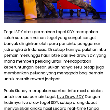
Togel SDY atau permainan togel SDY merupakan
salah satu permainan togel yang sangat sangat
banyak diinginkan oleh para pencinta penggemar
judi angka di Indonesia. Di setiap harinya, puluhan ribu
pemain menunggu hasil lotre dari live draw SDY, yang
mana memberi peluang untuk mendapatkan
keberuntungan besar. Bukan hanya seru, tetapi juga
memberikan peluang yang menggoda bagi pemain
untuk meraih reward jackpot.
Pools Sidney merupakan sumber informasi andalan
untuk semua pemain togel.
Live Draw SDY
Dengan
hadirnya live draw togel SDY, setiap orang dapat
menyaksikan angka hasil secara real-time tanpa