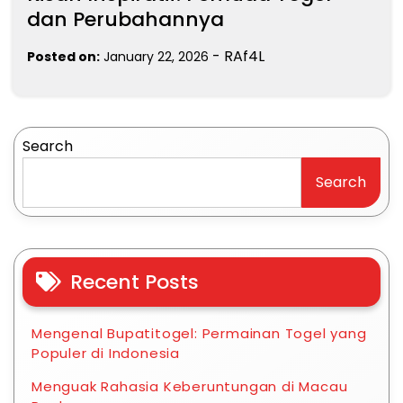
dan Perubahannya
-
RAf4L
Posted on:
January 22, 2026
Search
Search
Recent Posts
Mengenal Bupatitogel: Permainan Togel yang
Populer di Indonesia
Menguak Rahasia Keberuntungan di Macau