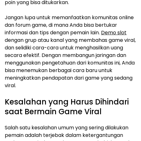
poin yang bisa ditukarkan.
Jangan lupa untuk memanfaatkan komunitas online
dan forum game, di mana Anda bisa bertukar
informasi dan tips dengan pemain lain.
Demo slot
dengan grup atau kanal yang membahas game viral,
dan selidiki cara-cara untuk menghasilkan uang
secara efektif. Dengan membangun jaringan dan
menggunakan pengetahuan dari komunitas ini, Anda
bisa menemukan berbagai cara baru untuk
meningkatkan pendapatan dari game yang sedang
viral.
Kesalahan yang Harus Dihindari
saat Bermain Game Viral
Salah satu kesalahan umum yang sering dilakukan
pemain adalah terjebak dalam ketergantungan