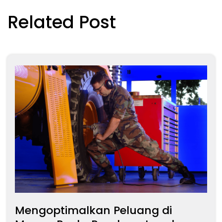
Related Post
Mengoptimalkan Peluang di