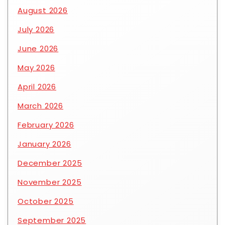
August 2026
July 2026
June 2026
May 2026
April 2026
March 2026
February 2026
January 2026
December 2025
November 2025
October 2025
September 2025