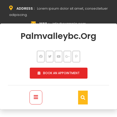
Skip
to
ADDRESS :
Lorem ipsum dolor sit amet, consectetuer
content
adipiscing.
MAIL :
info@example.com
Palmvalleybc.org
BOOK AN APPOINTMENT
Primary
Menu