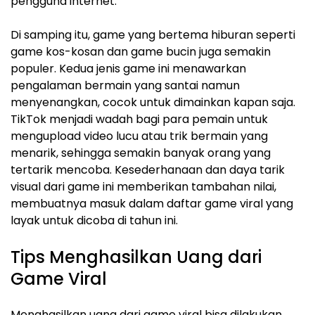
pengguna internet.
Di samping itu, game yang bertema hiburan seperti
game kos-kosan dan game bucin juga semakin
populer. Kedua jenis game ini menawarkan
pengalaman bermain yang santai namun
menyenangkan, cocok untuk dimainkan kapan saja.
TikTok menjadi wadah bagi para pemain untuk
mengupload video lucu atau trik bermain yang
menarik, sehingga semakin banyak orang yang
tertarik mencoba. Kesederhanaan dan daya tarik
visual dari game ini memberikan tambahan nilai,
membuatnya masuk dalam daftar game viral yang
layak untuk dicoba di tahun ini.
Tips Menghasilkan Uang dari
Game Viral
Menghasilkan uang dari game viral bisa dilakukan