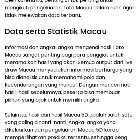
Oleh karena itu, penting untuk penting untuk
mengikuti pengeluaran Toto Macau dalam rutin agar
tidak melewakan data terbaru.
Data serta Statistik Macau
Informasi dan angka-angka mengenai hasil Toto
Macau sangat penting bagi para penggiat untuk
meramalkan hasil yang akan. Semua output dari live
draw Macau menyediakan informasi berharga yang
bisa dianalisis untuk memahami pola dan
kecenderungan yang muncul. Dengan mencermati
hasil-hasil sebelumnya, peserta bisa membuat
pilihan yang bijak untuk memilih angka.
Selain itu, hasil dari hasil Macau 5D adalah salah satu
yang paling dinanti-nanti. Angka-angka yang
dikeluarkan dari pengeluaran Macao 5D kerap
memperlihatkan prediksi tertentu, sehingga peng