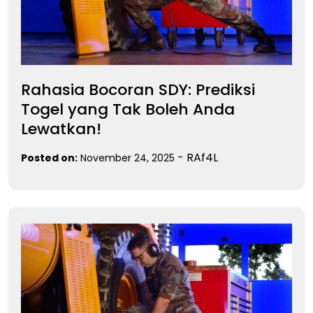
Rahasia Bocoran SDY: Prediksi
Togel yang Tak Boleh Anda
Lewatkan!
-
RAf4L
Posted on:
November 24, 2025