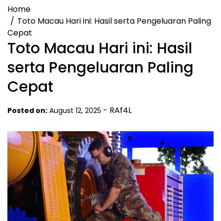
Home
Toto Macau Hari ini: Hasil serta Pengeluaran Paling
Cepat
Toto Macau Hari ini: Hasil
serta Pengeluaran Paling
Cepat
-
RAf4L
Posted on:
August 12, 2025