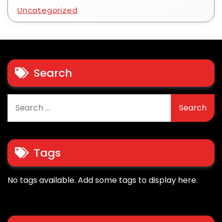
Uncategorized
Search
Search
for:
Tags
No tags available. Add some tags to display here.