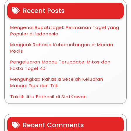
Recent Posts
Mengenal Bupatitogel: Permainan Togel yang
Populer di Indonesia
Menguak Rahasia Keberuntungan di Macau
Pools
Pengeluaran Macau Terupdate: Mitos dan
Fakta Togel 4D
Mengungkap Rahasia Setelah Keluaran
Macau: Tips dan Trik
Taktik Jitu Berhasil di SlotKawan
Recent Comments