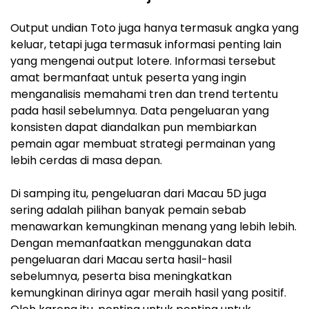
Output undian Toto juga hanya termasuk angka yang
keluar, tetapi juga termasuk informasi penting lain
yang mengenai output lotere. Informasi tersebut
amat bermanfaat untuk peserta yang ingin
menganalisis memahami tren dan trend tertentu
pada hasil sebelumnya. Data pengeluaran yang
konsisten dapat diandalkan pun membiarkan
pemain agar membuat strategi permainan yang
lebih cerdas di masa depan.
Di samping itu, pengeluaran dari Macau 5D juga
sering adalah pilihan banyak pemain sebab
menawarkan kemungkinan menang yang lebih lebih.
Dengan memanfaatkan menggunakan data
pengeluaran dari Macau serta hasil-hasil
sebelumnya, peserta bisa meningkatkan
kemungkinan dirinya agar meraih hasil yang positif.