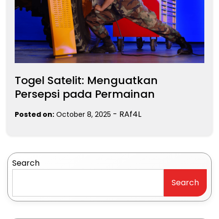
Togel Satelit: Menguatkan
Persepsi pada Permainan
-
RAf4L
Posted on:
October 8, 2025
Search
Search