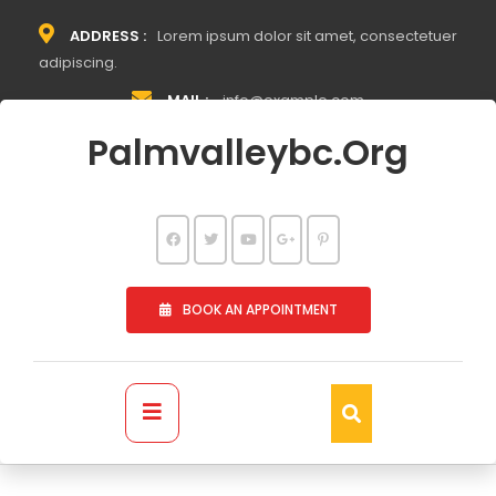
Skip
to
ADDRESS :
Lorem ipsum dolor sit amet, consectetuer
content
adipiscing.
MAIL :
info@example.com
Palmvalleybc.org
BOOK AN APPOINTMENT
Primary
Menu