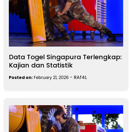
Data Togel Singapura Terlengkap:
Kajian dan Statistik
-
RAf4L
Posted on:
February 21, 2026