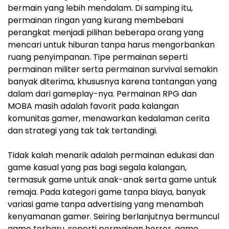
bermain yang lebih mendalam. Di samping itu,
permainan ringan yang kurang membebani
perangkat menjadi pilihan beberapa orang yang
mencari untuk hiburan tanpa harus mengorbankan
ruang penyimpanan. Tipe permainan seperti
permainan militer serta permainan survival semakin
banyak diterima, khususnya karena tantangan yang
dalam dari gameplay-nya. Permainan RPG dan
MOBA masih adalah favorit pada kalangan
komunitas gamer, menawarkan kedalaman cerita
dan strategi yang tak tak tertandingi.
Tidak kalah menarik adalah permainan edukasi dan
game kasual yang pas bagi segala kalangan,
termasuk game untuk anak-anak serta game untuk
remaja. Pada kategori game tanpa biaya, banyak
variasi game tanpa advertising yang menambah
kenyamanan gamer. Seiring berlanjutnya bermuncul
game terbaru, seperti permainan horror, game