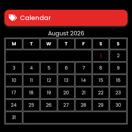
Calendar
August 2026
M
T
W
T
F
S
S
1
2
3
4
5
6
7
8
9
10
11
12
13
14
15
16
17
18
19
20
21
22
23
24
25
26
27
28
29
30
31