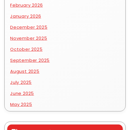
February 2026
January 2026
December 2025
November 2025
October 2025
September 2025
August 2025
July 2025
June 2025
May 2025