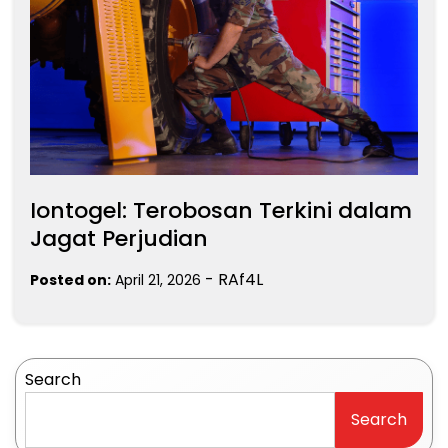
Iontogel: Terobosan Terkini dalam
Jagat Perjudian
-
RAf4L
Posted on:
April 21, 2026
Search
Search