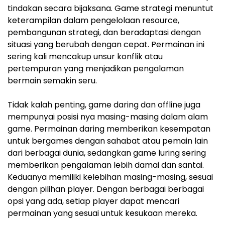
tindakan secara bijaksana. Game strategi menuntut
keterampilan dalam pengelolaan resource,
pembangunan strategi, dan beradaptasi dengan
situasi yang berubah dengan cepat. Permainan ini
sering kali mencakup unsur konflik atau
pertempuran yang menjadikan pengalaman
bermain semakin seru.
Tidak kalah penting, game daring dan offline juga
mempunyai posisi nya masing-masing dalam alam
game. Permainan daring memberikan kesempatan
untuk bergames dengan sahabat atau pemain lain
dari berbagai dunia, sedangkan game luring sering
memberikan pengalaman lebih damai dan santai.
Keduanya memiliki kelebihan masing-masing, sesuai
dengan pilihan player. Dengan berbagai berbagai
opsi yang ada, setiap player dapat mencari
permainan yang sesuai untuk kesukaan mereka.