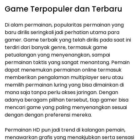
Game Terpopuler dan Terbaru
Di alam permainan, popularitas permainan yang
baru dirilis seringkali jadi perhatian utama para
gamer. Game terbaik yang telah dirilis pada saat ini
terdiri dari banyak genre, termasuk game
petualangan yang menyenangkan, sampai
permainan taktis yang sangat menantang. Pemain
dapat menemukan permainan online termasuk
memberikan pengalaman multiplayer seru atau
memilih permainan luring yang bisa dimainkan di
mana saja tanpa perlu akses jaringan. Dengan
adanya beragam pilihan tersebut, tiap gamer bisa
mencari game yang paling menyenangkan sesuai
dengan dengan preferensi mereka.
Permainan HD pun jadi trend di kalangan pemain,
menawarkan grafis yang menakjubkan serta sensasi