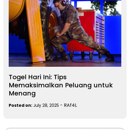
Togel Hari Ini: Tips
Memaksimalkan Peluang untuk
Menang
-
RAf4L
Posted on:
July 28, 2025