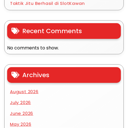
Taktik Jitu Berhasil di SlotKawan
Recent Comments
No comments to show.
Archives
August 2026
July 2026
June 2026
May 2026