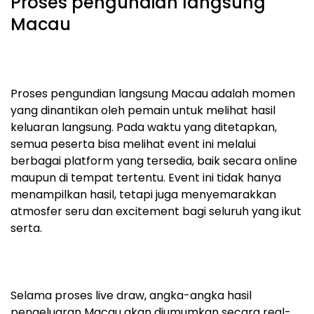
Proses pengundian langsung
Macau
Proses pengundian langsung Macau adalah momen
yang dinantikan oleh pemain untuk melihat hasil
keluaran langsung. Pada waktu yang ditetapkan,
semua peserta bisa melihat event ini melalui
berbagai platform yang tersedia, baik secara online
maupun di tempat tertentu. Event ini tidak hanya
menampilkan hasil, tetapi juga menyemarakkan
atmosfer seru dan excitement bagi seluruh yang ikut
serta.
Selama proses live draw, angka-angka hasil
pengeluaran Macau akan diumumkan secara real-