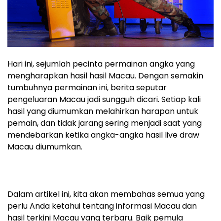
Hari ini, sejumlah pecinta permainan angka yang
mengharapkan hasil hasil Macau. Dengan semakin
tumbuhnya permainan ini, berita seputar
pengeluaran Macau jadi sungguh dicari. Setiap kali
hasil yang diumumkan melahirkan harapan untuk
pemain, dan tidak jarang sering menjadi saat yang
mendebarkan ketika angka-angka hasil live draw
Macau diumumkan.
Dalam artikel ini, kita akan membahas semua yang
perlu Anda ketahui tentang informasi Macau dan
hasil terkini Macau yang terbaru. Baik pemula