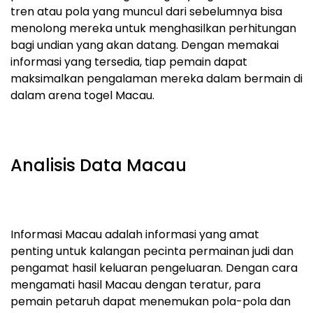
tren atau pola yang muncul dari sebelumnya bisa
menolong mereka untuk menghasilkan perhitungan
bagi undian yang akan datang. Dengan memakai
informasi yang tersedia, tiap pemain dapat
maksimalkan pengalaman mereka dalam bermain di
dalam arena togel Macau.
Analisis Data Macau
Informasi Macau adalah informasi yang amat
penting untuk kalangan pecinta permainan judi dan
pengamat hasil keluaran pengeluaran. Dengan cara
mengamati hasil Macau dengan teratur, para
pemain petaruh dapat menemukan pola-pola dan