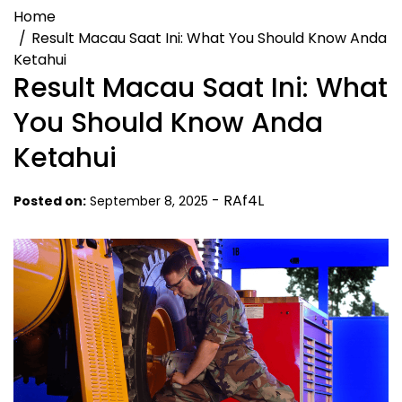
Home
Result Macau Saat Ini: What You Should Know Anda
Ketahui
Result Macau Saat Ini: What
You Should Know Anda
Ketahui
-
RAf4L
Posted on:
September 8, 2025