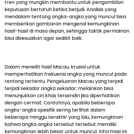
tren yang mungkin membantu untuk pengambilan
keputusan bertaruh ketika berjudi. Analisis yang
mendalam tentang angka-angka yang muncul bisa
memberikan gambaran mengenai kemungkinan
hasil-hasil di masa depan, sehingga taktik permainan
bisa disesuaikan agar sedikit baik.
Dalam meneliti hasil Macau, krusial untuk
memperhatikan frekuensi angka yang muncul pada
rentang tertentu. Pengeluaran Macau yang terjadi
terjadi sekadar angka sekadar; melainkan bisa
menunjukkan ciri khas tersendiri jika diperhatikan
dengan cermat. Contohnya, apabila beberapa
angka-angka spesifik sering terlihat dalam
beberapa minggu terakhir yang lalu, kemungkinan
bahwa angka angka tersebut tersebut memiliki
kemungkinan lebih besar untuk muncul. Informasi ini