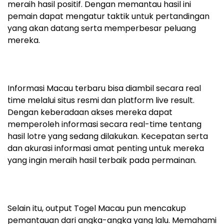
meraih hasil positif. Dengan memantau hasil ini
pemain dapat mengatur taktik untuk pertandingan
yang akan datang serta memperbesar peluang
mereka.
Informasi Macau terbaru bisa diambil secara real
time melalui situs resmi dan platform live result.
Dengan keberadaan akses mereka dapat
memperoleh informasi secara real-time tentang
hasil lotre yang sedang dilakukan. Kecepatan serta
dan akurasi informasi amat penting untuk mereka
yang ingin meraih hasil terbaik pada permainan.
Selain itu, output Togel Macau pun mencakup
pemantauan dari angka-angka yang lalu. Memahami