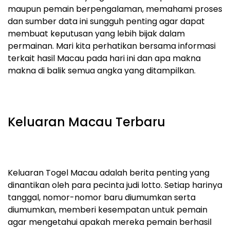
maupun pemain berpengalaman, memahami proses
dan sumber data ini sungguh penting agar dapat
membuat keputusan yang lebih bijak dalam
permainan. Mari kita perhatikan bersama informasi
terkait hasil Macau pada hari ini dan apa makna
makna di balik semua angka yang ditampilkan.
Keluaran Macau Terbaru
Keluaran Togel Macau adalah berita penting yang
dinantikan oleh para pecinta judi lotto. Setiap harinya
tanggal, nomor-nomor baru diumumkan serta
diumumkan, memberi kesempatan untuk pemain
agar mengetahui apakah mereka pemain berhasil