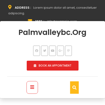
Skip
to
ADDRESS :
Lorem ipsum dolor sit amet, consectetuer
content
adipiscing.
MAIL :
info@example.com
Palmvalleybc.org
BOOK AN APPOINTMENT
Primary
Menu