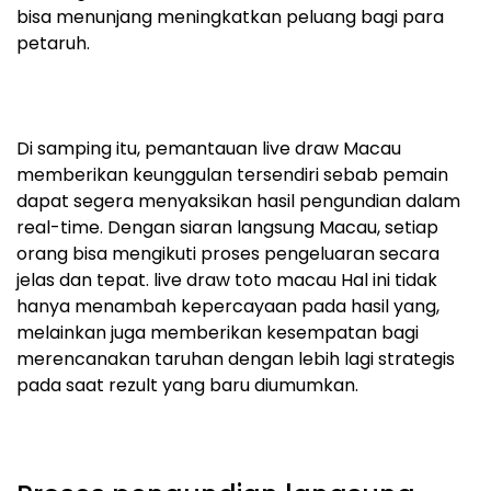
bisa menunjang meningkatkan peluang bagi para
petaruh.
Di samping itu, pemantauan live draw Macau
memberikan keunggulan tersendiri sebab pemain
dapat segera menyaksikan hasil pengundian dalam
real-time. Dengan siaran langsung Macau, setiap
orang bisa mengikuti proses pengeluaran secara
jelas dan tepat. live draw toto macau Hal ini tidak
hanya menambah kepercayaan pada hasil yang,
melainkan juga memberikan kesempatan bagi
merencanakan taruhan dengan lebih lagi strategis
pada saat rezult yang baru diumumkan.