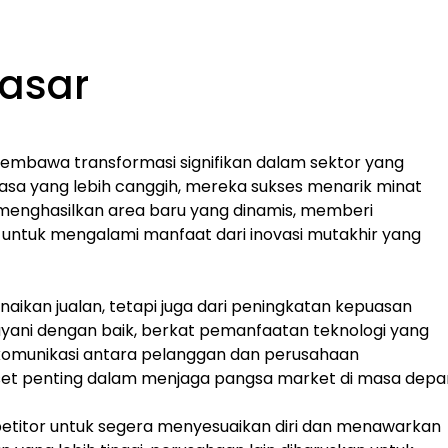
Pasar
embawa transformasi signifikan dalam sektor yang
 jasa yang lebih canggih, mereka sukses menarik minat
i menghasilkan area baru yang dinamis, memberi
tuk mengalami manfaat dari inovasi mutakhir yang
naikan jualan, tetapi juga dari peningkatan kepuasan
yani dengan baik, berkat pemanfaatan teknologi yang
n komunikasi antara pelanggan dan perusahaan
a aset penting dalam menjaga pangsa market di masa depa
petitor untuk segera menyesuaikan diri dan menawarkan