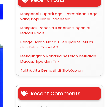
Recent Posts
Mengenal Bupatitogel: Permainan Togel
yang Populer di Indonesia
Menguak Rahasia Keberuntungan di
Macau Pools
Pengeluaran Macau Terupdate: Mitos
dan Fakta Togel 4D
Mengungkap Rahasia Setelah Keluaran
Macau: Tips dan Trik
Taktik Jitu Berhasil di SlotKawan
Recent Comments