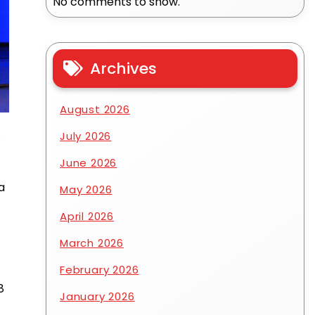
No comments to show.
Archives
August 2026
July 2026
.
June 2026
a
May 2026
April 2026
March 2026
February 2026
8
January 2026