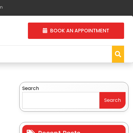
m
BOOK AN APPOINTMENT
Search
Search