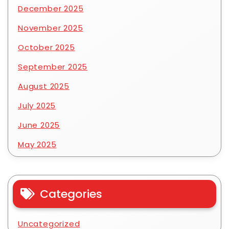
December 2025
November 2025
October 2025
September 2025
August 2025
July 2025
June 2025
May 2025
Categories
Uncategorized