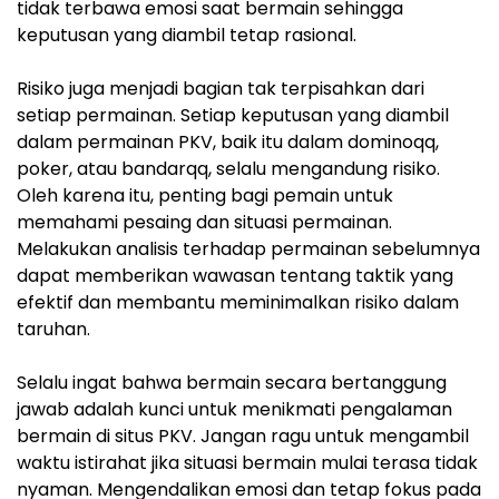
tidak terbawa emosi saat bermain sehingga
keputusan yang diambil tetap rasional.
Risiko juga menjadi bagian tak terpisahkan dari
setiap permainan. Setiap keputusan yang diambil
dalam permainan PKV, baik itu dalam dominoqq,
poker, atau bandarqq, selalu mengandung risiko.
Oleh karena itu, penting bagi pemain untuk
memahami pesaing dan situasi permainan.
Melakukan analisis terhadap permainan sebelumnya
dapat memberikan wawasan tentang taktik yang
efektif dan membantu meminimalkan risiko dalam
taruhan.
Selalu ingat bahwa bermain secara bertanggung
jawab adalah kunci untuk menikmati pengalaman
bermain di situs PKV. Jangan ragu untuk mengambil
waktu istirahat jika situasi bermain mulai terasa tidak
nyaman. Mengendalikan emosi dan tetap fokus pada