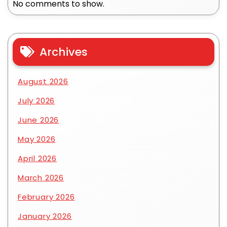
No comments to show.
Archives
August 2026
July 2026
June 2026
May 2026
April 2026
March 2026
February 2026
January 2026