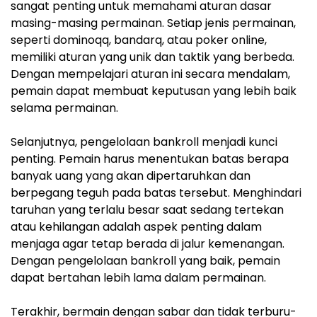
sangat penting untuk memahami aturan dasar
masing-masing permainan. Setiap jenis permainan,
seperti dominoqq, bandarq, atau poker online,
memiliki aturan yang unik dan taktik yang berbeda.
Dengan mempelajari aturan ini secara mendalam,
pemain dapat membuat keputusan yang lebih baik
selama permainan.
Selanjutnya, pengelolaan bankroll menjadi kunci
penting. Pemain harus menentukan batas berapa
banyak uang yang akan dipertaruhkan dan
berpegang teguh pada batas tersebut. Menghindari
taruhan yang terlalu besar saat sedang tertekan
atau kehilangan adalah aspek penting dalam
menjaga agar tetap berada di jalur kemenangan.
Dengan pengelolaan bankroll yang baik, pemain
dapat bertahan lebih lama dalam permainan.
Terakhir, bermain dengan sabar dan tidak terburu-