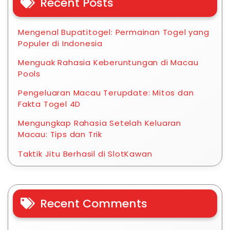
Recent Posts
Mengenal Bupatitogel: Permainan Togel yang
Populer di Indonesia
Menguak Rahasia Keberuntungan di Macau
Pools
Pengeluaran Macau Terupdate: Mitos dan
Fakta Togel 4D
Mengungkap Rahasia Setelah Keluaran
Macau: Tips dan Trik
Taktik Jitu Berhasil di SlotKawan
Recent Comments