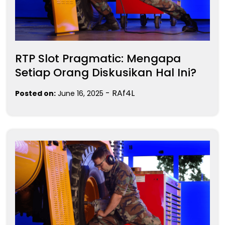
RTP Slot Pragmatic: Mengapa
Setiap Orang Diskusikan Hal Ini?
-
RAf4L
Posted on:
June 16, 2025