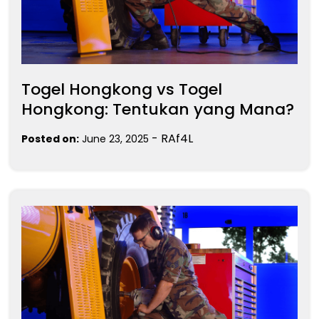
Togel Hongkong vs Togel
Hongkong: Tentukan yang Mana?
-
RAf4L
Posted on:
June 23, 2025