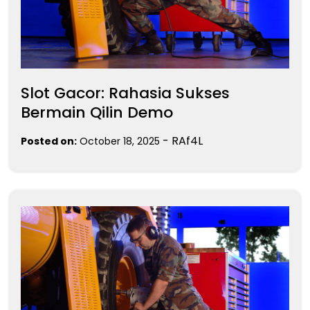
Slot Gacor: Rahasia Sukses
Bermain Qilin Demo
-
RAf4L
Posted on:
October 18, 2025