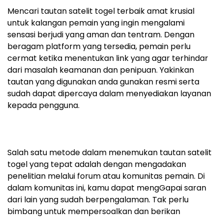
Mencari tautan satelit togel terbaik amat krusial
untuk kalangan pemain yang ingin mengalami
sensasi berjudi yang aman dan tentram. Dengan
beragam platform yang tersedia, pemain perlu
cermat ketika menentukan link yang agar terhindar
dari masalah keamanan dan penipuan. Yakinkan
tautan yang digunakan anda gunakan resmi serta
sudah dapat dipercaya dalam menyediakan layanan
kepada pengguna.
Salah satu metode dalam menemukan tautan satelit
togel yang tepat adalah dengan mengadakan
penelitian melalui forum atau komunitas pemain. Di
dalam komunitas ini, kamu dapat mengGapai saran
dari lain yang sudah berpengalaman. Tak perlu
bimbang untuk mempersoalkan dan berikan