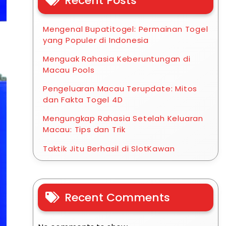
Recent Posts
Mengenal Bupatitogel: Permainan Togel
yang Populer di Indonesia
Menguak Rahasia Keberuntungan di
Macau Pools
Pengeluaran Macau Terupdate: Mitos
dan Fakta Togel 4D
Mengungkap Rahasia Setelah Keluaran
Macau: Tips dan Trik
Taktik Jitu Berhasil di SlotKawan
Recent Comments