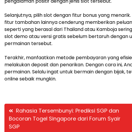
pengalaman positif dengan jenis slot tersebut.
Selanjutnya, pilih slot dengan fitur bonus yang menarik
fitur tambahan lainnya cenderung memberikan peluang 
seperti yang berasal dari Thailand atau Kamboja sering 
slot demo atau versi gratis sebelum bertaruh dengan 
permainan tersebut.
Terakhir, manfaatkan metode pembayaran yang efisien se
melakukan deposit dan penarikan. Dengan cara ini, An
permainan. Selalu ingat untuk bermain dengan bijak, 
online sebaik mungkin.
Post
Rahasia Tersembunyi: Prediksi SGP dan
Bocoran Togel Singapore dari Forum Syair
navigation
SGP