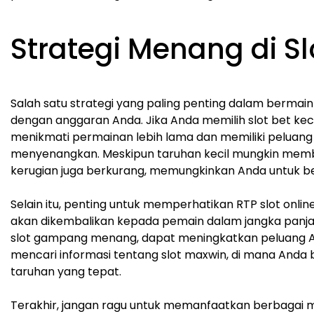
Strategi Menang di Sl
Salah satu strategi yang paling penting dalam bermain 
dengan anggaran Anda. Jika Anda memilih slot bet kecil,
menikmati permainan lebih lama dan memiliki pelua
menyenangkan. Meskipun taruhan kecil mungkin member
kerugian juga berkurang, memungkinkan Anda untuk ber
Selain itu, penting untuk memperhatikan RTP slot onli
akan dikembalikan kepada pemain dalam jangka panjang.
slot gampang menang, dapat meningkatkan peluang A
mencari informasi tentang slot maxwin, di mana Anda
taruhan yang tepat.
Terakhir, jangan ragu untuk memanfaatkan berbagai me