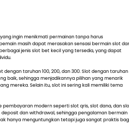
n yang ingin menikmati permainan tanpa harus
pemain masih dapat merasakan sensasi bermain slot da
rbagai jenis slot bet kecil yang tersedia, yang dapat
vidu.
ot dengan taruhan 100, 200, dan 300. Slot dengan taruhan
yang baik, sehingga menjadikannya pilihan yang menarik
mereka. Selain itu, slot ini sering kali memiliki tema
 pembayaran modern seperti slot qris, slot dana, dan slo
 deposit dan withdrawal, sehingga pengalaman bermain
l tidak hanya menguntungkan tetapi juga sangat praktis bag