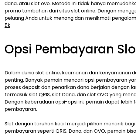
dana, atau slot ovo. Metode ini tidak hanya memudahk
promo tambahan dari situs slot online. Dengan mengg
peluang Anda untuk menang dan menikmati pengalama
5k
Opsi Pembayaran Slo
Dalam dunia slot online, keamanan dan kenyamanan d
penting. Banyak pemain mencari opsi pembayaran ya
proses deposit dan penarikan dana berjalan dengan l
termasuk slot QRIS, slot Dana, dan slot OVO yang m
Dengan keberadaan opsi-opsi ini, pemain dapat lebih
pembayaran.
Slot dengan taruhan kecil menjadi pilihan menarik 
pembayaran seperti QRIS, Dana, dan OVO, pemain bisa