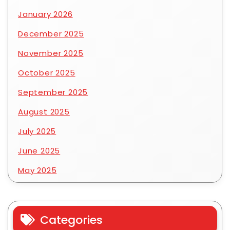
January 2026
December 2025
November 2025
October 2025
September 2025
August 2025
July 2025
June 2025
May 2025
Categories