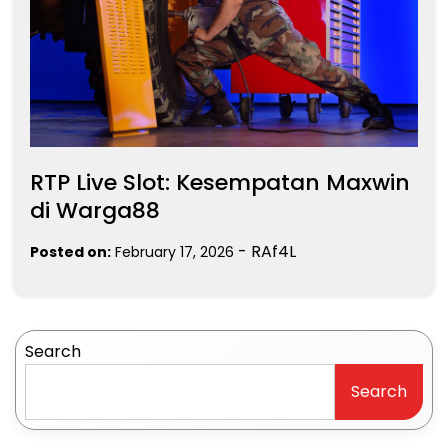
RTP Live Slot: Kesempatan Maxwin
di Warga88
-
RAf4L
Posted on:
February 17, 2026
Search
Search