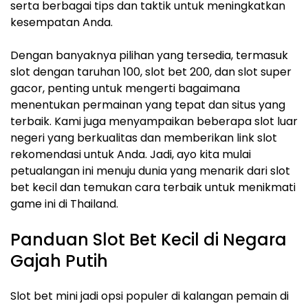
serta berbagai tips dan taktik untuk meningkatkan
kesempatan Anda.
Dengan banyaknya pilihan yang tersedia, termasuk
slot dengan taruhan 100, slot bet 200, dan slot super
gacor, penting untuk mengerti bagaimana
menentukan permainan yang tepat dan situs yang
terbaik. Kami juga menyampaikan beberapa slot luar
negeri yang berkualitas dan memberikan link slot
rekomendasi untuk Anda. Jadi, ayo kita mulai
petualangan ini menuju dunia yang menarik dari slot
bet kecil dan temukan cara terbaik untuk menikmati
game ini di Thailand.
Panduan Slot Bet Kecil di Negara
Gajah Putih
Slot bet mini jadi opsi populer di kalangan pemain di