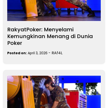
RakyatPoker: Menyelami
Kemungkinan Menang di Dunia
Poker
-
RAf4L
Posted on:
April 3, 2026