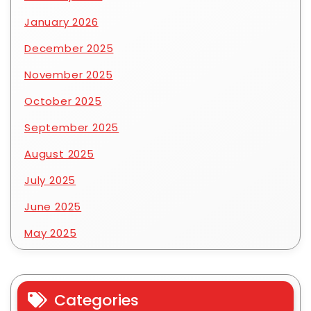
January 2026
December 2025
November 2025
October 2025
September 2025
August 2025
July 2025
June 2025
May 2025
Categories