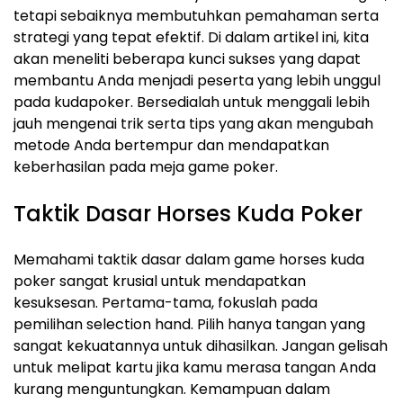
tetapi sebaiknya membutuhkan pemahaman serta
strategi yang tepat efektif. Di dalam artikel ini, kita
akan meneliti beberapa kunci sukses yang dapat
membantu Anda menjadi peserta yang lebih unggul
pada kudapoker. Bersedialah untuk menggali lebih
jauh mengenai trik serta tips yang akan mengubah
metode Anda bertempur dan mendapatkan
keberhasilan pada meja game poker.
Taktik Dasar Horses Kuda Poker
Memahami taktik dasar dalam game horses kuda
poker sangat krusial untuk mendapatkan
kesuksesan. Pertama-tama, fokuslah pada
pemilihan selection hand. Pilih hanya tangan yang
sangat kekuatannya untuk dihasilkan. Jangan gelisah
untuk melipat kartu jika kamu merasa tangan Anda
kurang menguntungkan. Kemampuan dalam