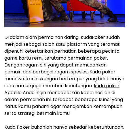
Di dalam alam permainan daring, KudaPoker sudah
menjadi sebagai salah satu platform yang teramat
dipenuhi ketertarikan perhatian beberapa pecinta
game kartu remi, terutama permainan poker.
Dengan ragam ciri yang dapat memudahkan
pemain dari berbagai ragam spesies, Kuda poker
menawarkan dukungan bertempur yang tidak hanya
seru namun juga memberi keuntungan.
kuda poker
Apabila Anda ingin mendapatkan keberhasilan di
dalam permainan ini, terdapat beberapa kunci yang
harus kamu pahami agar menajamkan kemampuan
serta strategi bermain kamu.
Kuda Poker bukanlah hanya sekedar keberuntungan,