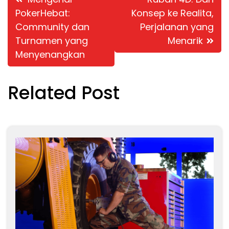
navigation
PokerHebat:
Konsep ke Realita,
Community dan
Perjalanan yang
Turnamen yang
Menarik
Menyenangkan
Related Post