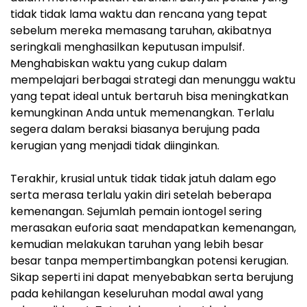
tidak tidak lama waktu dan rencana yang tepat
sebelum mereka memasang taruhan, akibatnya
seringkali menghasilkan keputusan impulsif.
Menghabiskan waktu yang cukup dalam
mempelajari berbagai strategi dan menunggu waktu
yang tepat ideal untuk bertaruh bisa meningkatkan
kemungkinan Anda untuk memenangkan. Terlalu
segera dalam beraksi biasanya berujung pada
kerugian yang menjadi tidak diinginkan.
Terakhir, krusial untuk tidak tidak jatuh dalam ego
serta merasa terlalu yakin diri setelah beberapa
kemenangan. Sejumlah pemain iontogel sering
merasakan euforia saat mendapatkan kemenangan,
kemudian melakukan taruhan yang lebih besar
besar tanpa mempertimbangkan potensi kerugian.
Sikap seperti ini dapat menyebabkan serta berujung
pada kehilangan keseluruhan modal awal yang