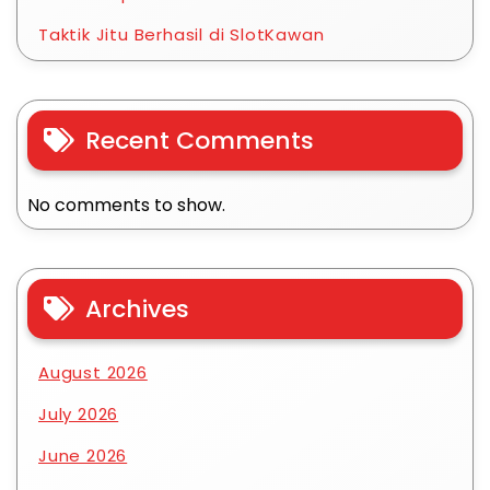
Taktik Jitu Berhasil di SlotKawan
Recent Comments
No comments to show.
Archives
August 2026
July 2026
June 2026