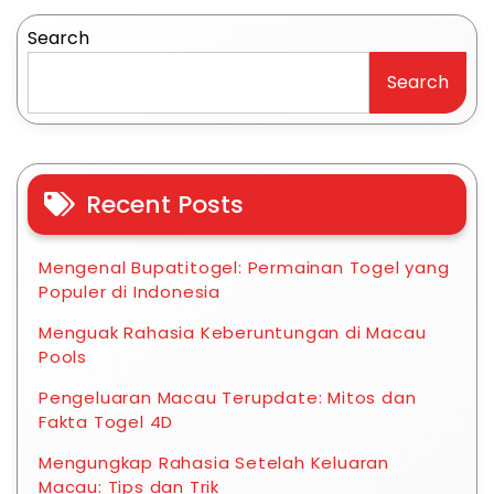
Search
Search
Recent Posts
Mengenal Bupatitogel: Permainan Togel yang
Populer di Indonesia
Menguak Rahasia Keberuntungan di Macau
Pools
Pengeluaran Macau Terupdate: Mitos dan
Fakta Togel 4D
Mengungkap Rahasia Setelah Keluaran
Macau: Tips dan Trik