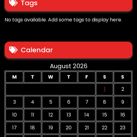
Tags
No tags available. Add some tags to display here.
Calendar
August 2026
M
T
W
T
F
S
S
1
2
3
4
5
6
7
8
9
10
11
12
13
14
15
16
17
18
19
20
21
22
23