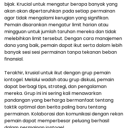
bijak. Krucial untuk mengatur berapa banyak yang
akan akan dipertaruhkan pada setiap permainan
agar tidak mengalami kerugian yang signifikan.
Pemain disarankan mengatur limit harian atau
mingguan untuk jumlah taruhan mereka dan tidak
melebihkan limit tersebut. Dengan cara manajemen
dana yang baik, pemain dapat ikut serta dalam lebih
banyak sesi sesi permainan tanpa tekanan beban
finansial.
Terakhir, krusial untuk ikut dengan grup pemain
iontogel. Melalui wadah atau grup diskusi, pemain
dapat berbagi tips, strategi, dan pengalaman
mereka. Grup ini ini sering kali menawarkan
pandangan yang berharga bermanfaat tentang
taktik optimal dan berita paling baru tentang
permainan. Kolaborasi dan komunikasi dengan rekan
pemain dapat memperbesar peluang berhasil
dalam permainan iontogel.