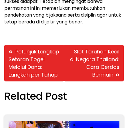
sukses didapat. Tetaplah mengingat bahwa
permainan ini ini memerlukan membutuhkan
pendekatan yang bijaksana serta disiplin agar untuk
tetap berada di di jalur yang benar.
Post
Petunjuk Lengkap
Slot Taruhan Kecil
navigation
Setoran Togel
di Negara Thailand:
Melalui Dana:
Cara Cerdas
Langkah per Tahap
Bermain
Related Post