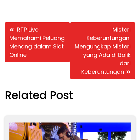
Post
RTP Live:
Misteri
navigation
Memahami Peluang
Keberuntungan:
Menang dalam Slot
Mengungkap Misteri
Online
yang Ada di Balik
dari
Keberuntungan
Related Post