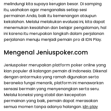
melindungi kita supaya kerugian besar. Di samping
itu, usahakan agar menganalisis setiap sesi
permainan Anda, baik itu kemenangan ataupun
kekalahan. Melalui melakukan evaluasi ini, kita dapat
menemukan kesalahan dan belajar pengalaman, hal
ini karena itu merupakan langkah dalam perjalanan
perjalanan menuju menjadi pemain pro di IDN Play.
Mengenal Jeniuspoker.com
Jeniuspoker merupakan platform poker online yang
kian populer di kalangan pemain di Indonesia. Dikenal
dengan antarmuka yang ramah digunakan serta
beraneka fungsi menarik, platform ini menawarkan
sensasi bermain yang menyenangkan serta seru.
Melalui koneksi yang stabil dan kecepatan
permainan yang baik, pemain dapat merasakan
semua momen tanpa adanya halangan.
idn play