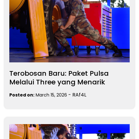
Terobosan Baru: Paket Pulsa
Melalui Three yang Menarik
-
RAf4L
Posted on:
March 15, 2026