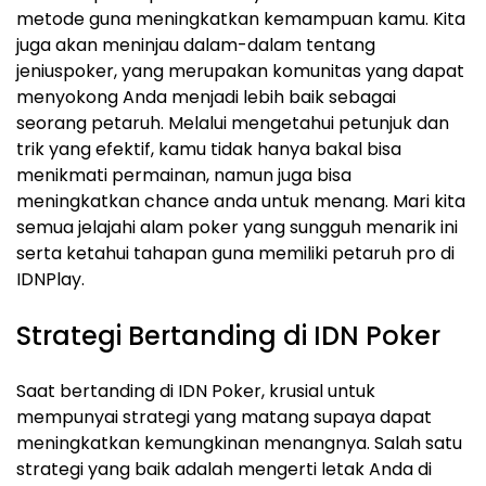
metode guna meningkatkan kemampuan kamu. Kita
juga akan meninjau dalam-dalam tentang
jeniuspoker, yang merupakan komunitas yang dapat
menyokong Anda menjadi lebih baik sebagai
seorang petaruh. Melalui mengetahui petunjuk dan
trik yang efektif, kamu tidak hanya bakal bisa
menikmati permainan, namun juga bisa
meningkatkan chance anda untuk menang. Mari kita
semua jelajahi alam poker yang sungguh menarik ini
serta ketahui tahapan guna memiliki petaruh pro di
IDNPlay.
Strategi Bertanding di IDN Poker
Saat bertanding di IDN Poker, krusial untuk
mempunyai strategi yang matang supaya dapat
meningkatkan kemungkinan menangnya. Salah satu
strategi yang baik adalah mengerti letak Anda di