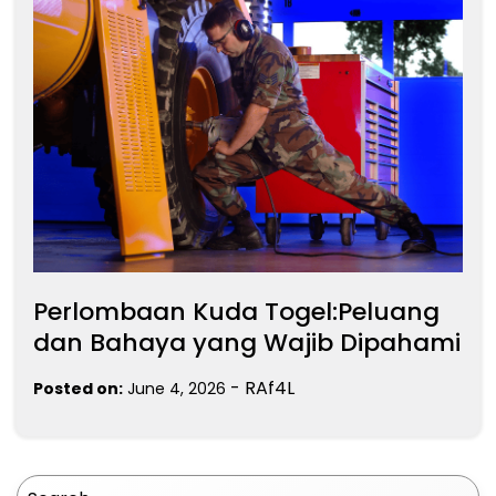
Perlombaan Kuda Togel:Peluang
dan Bahaya yang Wajib Dipahami
-
RAf4L
Posted on:
June 4, 2026