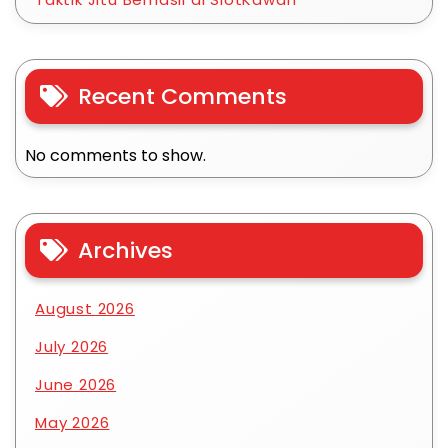
Recent Comments
No comments to show.
Archives
August 2026
July 2026
June 2026
May 2026