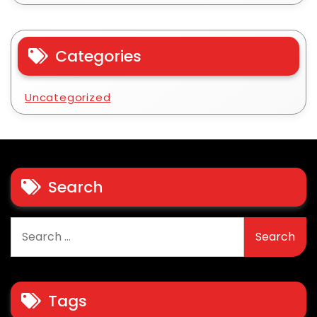
Categories
Uncategorized
Search
Search
for:
Tags