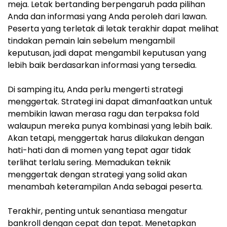
meja. Letak bertanding berpengaruh pada pilihan
Anda dan informasi yang Anda peroleh dari lawan.
Peserta yang terletak di letak terakhir dapat melihat
tindakan pemain lain sebelum mengambil
keputusan, jadi dapat mengambil keputusan yang
lebih baik berdasarkan informasi yang tersedia.
Di samping itu, Anda perlu mengerti strategi
menggertak. Strategi ini dapat dimanfaatkan untuk
membikin lawan merasa ragu dan terpaksa fold
walaupun mereka punya kombinasi yang lebih baik.
Akan tetapi, menggertak harus dilakukan dengan
hati-hati dan di momen yang tepat agar tidak
terlihat terlalu sering. Memadukan teknik
menggertak dengan strategi yang solid akan
menambah keterampilan Anda sebagai peserta.
Terakhir, penting untuk senantiasa mengatur
bankroll dengan cepat dan tepat. Menetapkan