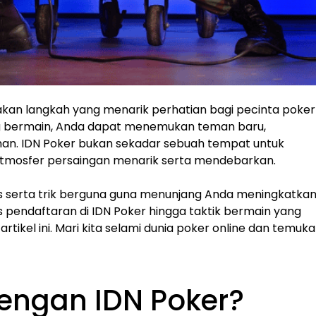
akan langkah yang menarik perhatian bagi pecinta poker
ng bermain, Anda dapat menemukan teman baru,
an. IDN Poker bukan sekadar sebuah tempat untuk
atmosfer persaingan menarik serta mendebarkan.
ps serta trik berguna guna menunjang Anda meningkatka
 pendaftaran di IDN Poker hingga taktik bermain yang
rtikel ini. Mari kita selami dunia poker online dan temuk
engan IDN Poker?