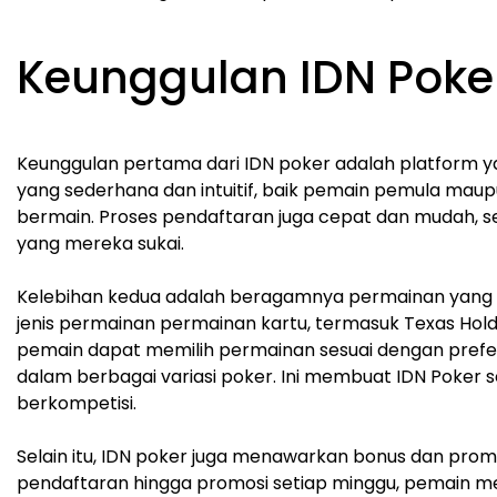
Keunggulan IDN Poke
Keunggulan pertama dari IDN poker adalah platform y
yang sederhana dan intuitif, baik pemain pemula ma
bermain. Proses pendaftaran juga cepat dan mudah, 
yang mereka sukai.
Kelebihan kedua adalah beragamnya permainan yang 
jenis permainan permainan kartu, termasuk Texas Hold 
pemain dapat memilih permainan sesuai dengan pref
dalam berbagai variasi poker. Ini membuat IDN Poker 
berkompetisi.
Selain itu, IDN poker juga menawarkan bonus dan prom
pendaftaran hingga promosi setiap minggu, pemain 