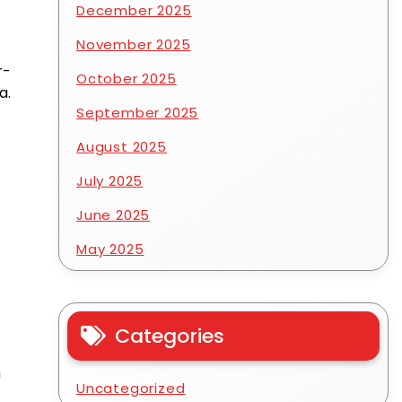
December 2025
November 2025
r-
October 2025
a.
September 2025
August 2025
July 2025
June 2025
May 2025
Categories
n
Uncategorized