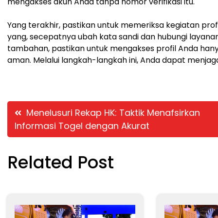
mengakses akun Anda tanpa nomor verifikasi itu.
Yang terakhir, pastikan untuk memeriksa kegiatan profil
yang, secepatnya ubah kata sandi dan hubungi layan
tambahan, pastikan untuk mengakses profil Anda hanya 
aman. Melalui langkah-langkah ini, Anda dapat menjaga
Post
Menelusuri Rekap HK: Taktik Menafsirkan
Informasi Togel dengan Akurat
navigation
Related Post