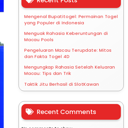
Recent Posts
Mengenal Bupatitogel: Permainan Togel
yang Populer di Indonesia
Menguak Rahasia Keberuntungan di
Macau Pools
Pengeluaran Macau Terupdate: Mitos
dan Fakta Togel 4D
Mengungkap Rahasia Setelah Keluaran
Macau: Tips dan Trik
Taktik Jitu Berhasil di SlotKawan
Recent Comments