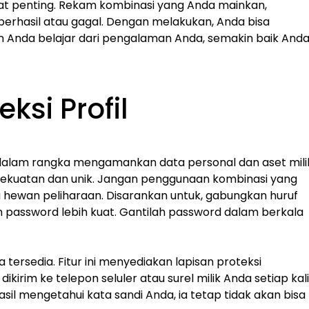
gat penting. Rekam kombinasi yang Anda mainkan,
berhasil atau gagal. Dengan melakukan, Anda bisa
n Anda belajar dari pengalaman Anda, semakin baik And
ksi Profil
alam rangka mengamankan data personal dan aset mili
kekuatan dan unik. Jangan penggunaan kombinasi yang
 hewan peliharaan. Disarankan untuk, gabungkan huruf
an password lebih kuat. Gantilah password dalam berkala
a tersedia. Fitur ini menyediakan lapisan proteksi
irim ke telepon seluler atau surel milik Anda setiap kali
sil mengetahui kata sandi Anda, ia tetap tidak akan bisa