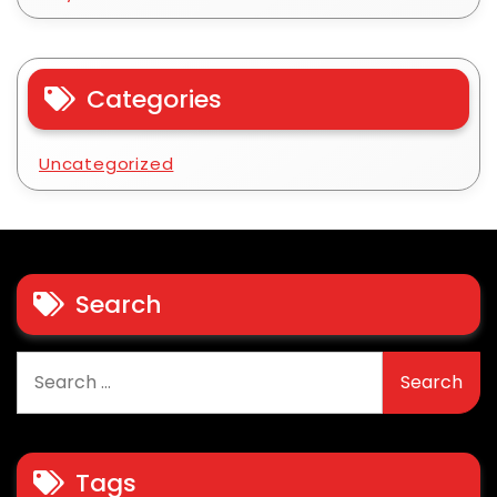
Categories
Uncategorized
Search
Search
for:
Tags