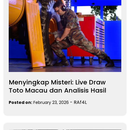
Menyingkap Misteri: Live Draw
Toto Macau dan Analisis Hasil
-
RAf4L
Posted on:
February 23, 2026