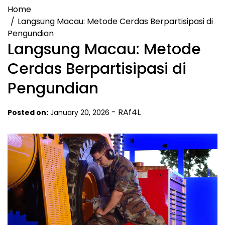
Home
Langsung Macau: Metode Cerdas Berpartisipasi di
Pengundian
Langsung Macau: Metode
Cerdas Berpartisipasi di
Pengundian
-
RAf4L
Posted on:
January 20, 2026