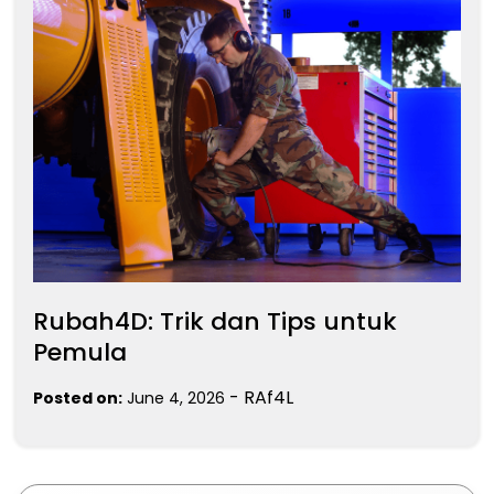
Rubah4D: Trik dan Tips untuk
Pemula
-
RAf4L
Posted on:
June 4, 2026