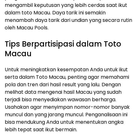
mengambil keputusan yang lebih cerdas saat ikut
dalam toto Macau. Daya tarik ini semakin
menambah daya tarik dari undian yang secara rutin
oleh Macau Pools.
Tips Berpartisipasi dalam Toto
Macau
Untuk meningkatkan kesempatan Anda untuk ikut
serta dalam Toto Macau, penting agar memahami
pola dan tren dari hasil result yang lalu. Dengan
melihat data mengenai hasil Macau yang sudah
terjadi bisa menyediakan wawasan berharga.
Usahakan agar menyimpan nomor-nomor banyak
muncul dan yang jarang muncul. Penganalisaan ini
bisa mendukung Anda untuk menentukan angka
lebih tepat saat ikut bermain.