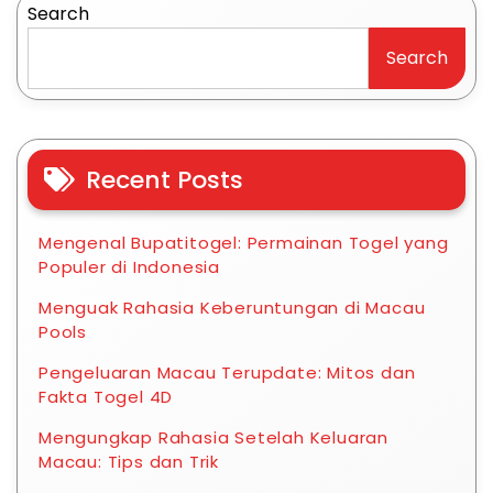
Search
Search
Recent Posts
Mengenal Bupatitogel: Permainan Togel yang
Populer di Indonesia
Menguak Rahasia Keberuntungan di Macau
Pools
Pengeluaran Macau Terupdate: Mitos dan
Fakta Togel 4D
Mengungkap Rahasia Setelah Keluaran
Macau: Tips dan Trik