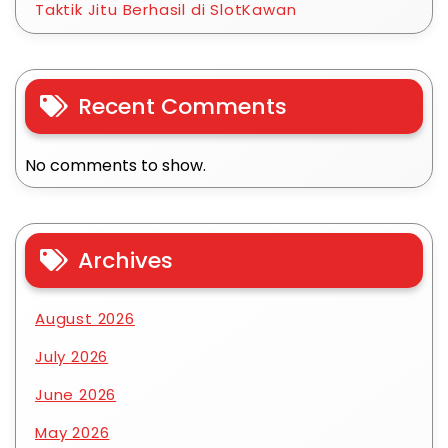
Taktik Jitu Berhasil di SlotKawan
Recent Comments
No comments to show.
Archives
August 2026
July 2026
June 2026
May 2026