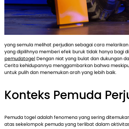
yang semula melihat perjudian sebagai cara melarikan 
yang dipilihnya memberi efek buruk tidak hanya bagi diri
pemudatogel
Dengan niat yang bulat dan dukungan dar
Cerita kehidupannya menggambarkan bahwa meskipun
untuk pulih dan menemukan arah yang lebih baik.
Konteks Pemuda Perj
Pemuda togel adalah fenomena yang sering ditemukan d
atas sekelompok pemuda yang terlibat dalam aktivitas p