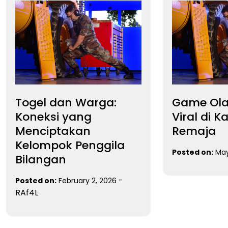
Togel dan Warga:
Game Ola
Koneksi yang
Viral di 
Menciptakan
Remaja
Kelompok Penggila
Posted on:
May
Bilangan
-
Posted on:
February 2, 2026
RAf4L