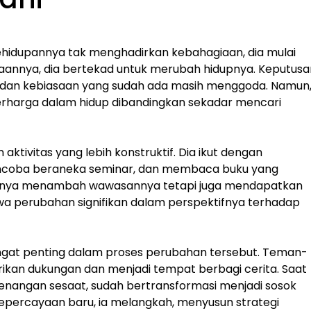
ehidupannya tak menghadirkan kebahagiaan, dia mulai
asaannya, dia bertekad untuk merubah hidupnya. Keputusa
n dan kebiasaan yang sudah ada masih menggoda. Namun
berharga dalam hidup dibandingkan sekadar mencari
 aktivitas yang lebih konstruktif. Dia ikut dengan
encoba beraneka seminar, dan membaca buku yang
ak hanya menambah wawasannya tetapi juga mendapatkan
a perubahan signifikan dalam perspektifnya terhadap
ngat penting dalam proses perubahan tersebut. Teman-
ikan dukungan dan menjadi tempat berbagi cerita. Saat
esenangan sesaat, sudah bertransformasi menjadi sosok
epercayaan baru, ia melangkah, menyusun strategi