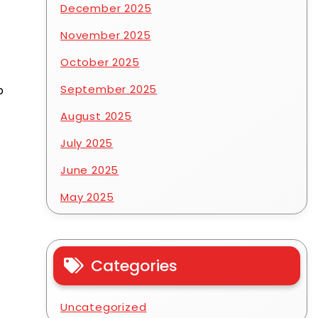
December 2025
November 2025
October 2025
September 2025
p
August 2025
July 2025
June 2025
May 2025
Categories
Uncategorized