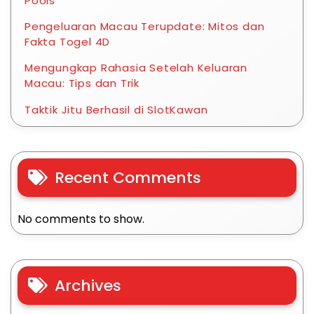
Pools
Pengeluaran Macau Terupdate: Mitos dan
Fakta Togel 4D
Mengungkap Rahasia Setelah Keluaran
Macau: Tips dan Trik
Taktik Jitu Berhasil di SlotKawan
Recent Comments
No comments to show.
Archives