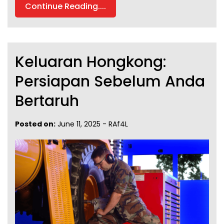
Continue Reading....
Keluaran Hongkong:
Persiapan Sebelum Anda
Bertaruh
Posted on:
June 11, 2025
-
RAf4L