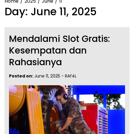
Home
2025
June
11
Day:
June 11, 2025
Mendalami Slot Gratis:
Kesempatan dan
Rahasianya
Posted on:
June 11, 2025
-
RAf4L