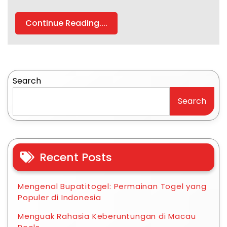
Continue Reading....
Search
Search
Recent Posts
Mengenal Bupatitogel: Permainan Togel yang
Populer di Indonesia
Menguak Rahasia Keberuntungan di Macau