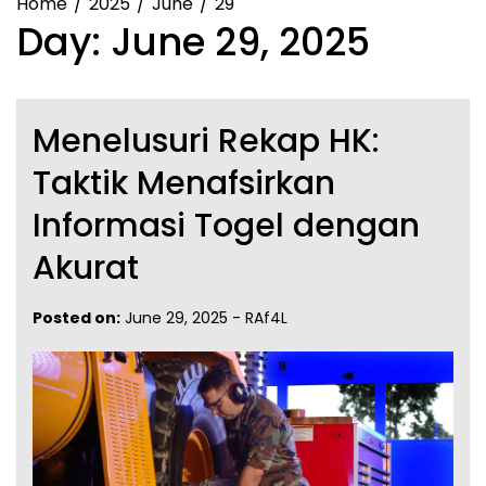
Home
2025
June
29
Day:
June 29, 2025
Menelusuri Rekap HK:
Taktik Menafsirkan
Informasi Togel dengan
Akurat
Posted on:
June 29, 2025
-
RAf4L