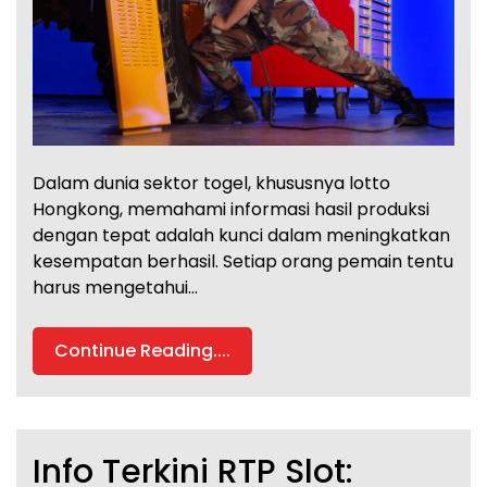
Dalam dunia sektor togel, khususnya lotto
Hongkong, memahami informasi hasil produksi
dengan tepat adalah kunci dalam meningkatkan
kesempatan berhasil. Setiap orang pemain tentu
harus mengetahui…
Continue Reading....
Info Terkini RTP Slot: