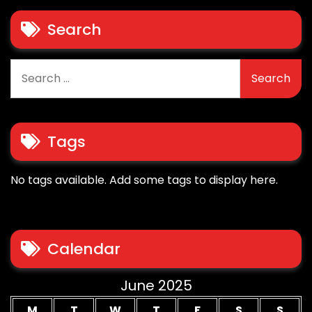
Search
Search
for:
Tags
No tags available. Add some tags to display here.
Calendar
June 2025
M
T
W
T
F
S
S