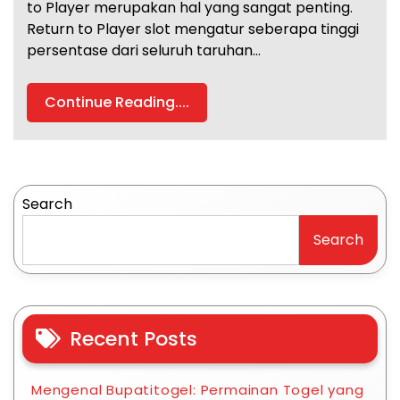
to Player merupakan hal yang sangat penting.
Return to Player slot mengatur seberapa tinggi
persentase dari seluruh taruhan…
Continue Reading....
Search
Search
Recent Posts
Mengenal Bupatitogel: Permainan Togel yang