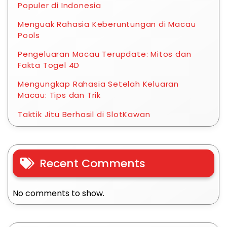
Populer di Indonesia
Menguak Rahasia Keberuntungan di Macau
Pools
Pengeluaran Macau Terupdate: Mitos dan
Fakta Togel 4D
Mengungkap Rahasia Setelah Keluaran
Macau: Tips dan Trik
Taktik Jitu Berhasil di SlotKawan
Recent Comments
No comments to show.