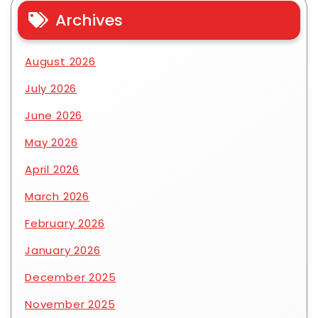
Archives
August 2026
July 2026
June 2026
May 2026
April 2026
March 2026
February 2026
January 2026
December 2025
November 2025