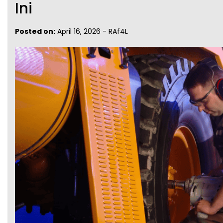
Ini
Posted on:
April 16, 2026
-
RAf4L