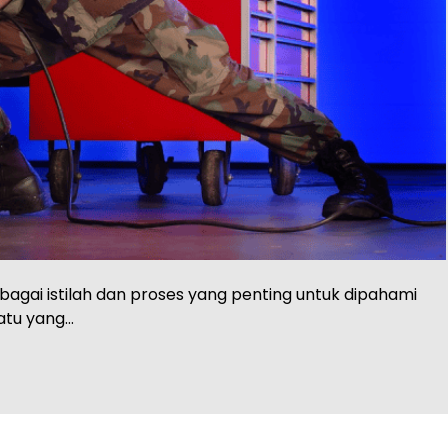
rbagai istilah dan proses yang penting untuk dipahami
satu yang…