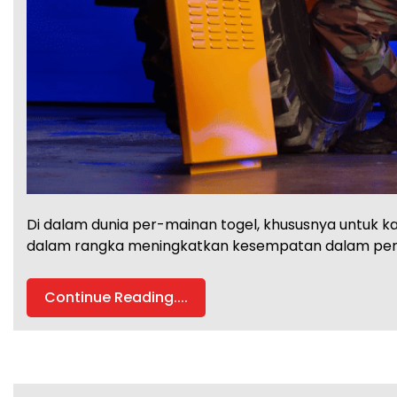
Di dalam dunia per-mainan togel, khususnya untuk ka
dalam rangka meningkatkan kesempatan dalam perta
Continue Reading....