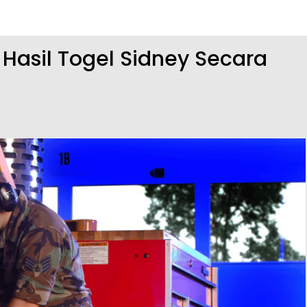
 Hasil Togel Sidney Secara