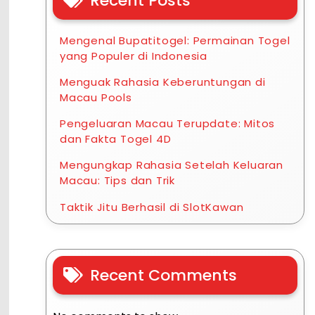
Recent Posts
Mengenal Bupatitogel: Permainan Togel
yang Populer di Indonesia
Menguak Rahasia Keberuntungan di
Macau Pools
Pengeluaran Macau Terupdate: Mitos
dan Fakta Togel 4D
Mengungkap Rahasia Setelah Keluaran
Macau: Tips dan Trik
Taktik Jitu Berhasil di SlotKawan
Recent Comments