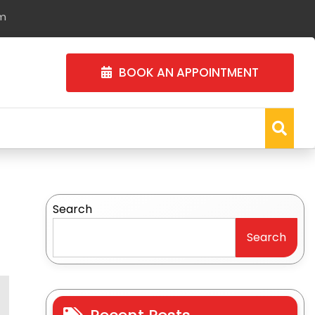
m
BOOK AN APPOINTMENT
Search
Search