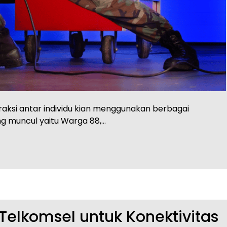
raksi antar individu kian menggunakan berbagai
ng muncul yaitu Warga 88,…
elkomsel untuk Konektivitas