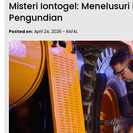
Misteri Iontogel: Menelusuri
Pengundian
Posted on:
April 24, 2026
-
RAf4L