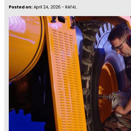
Posted on:
April 24, 2026
-
RAf4L