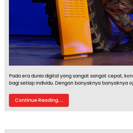
Pada era dunia digital yang sangat sangat cepat, k
bagi setiap individu. Dengan banyaknya banyaknya 
Continue Reading....