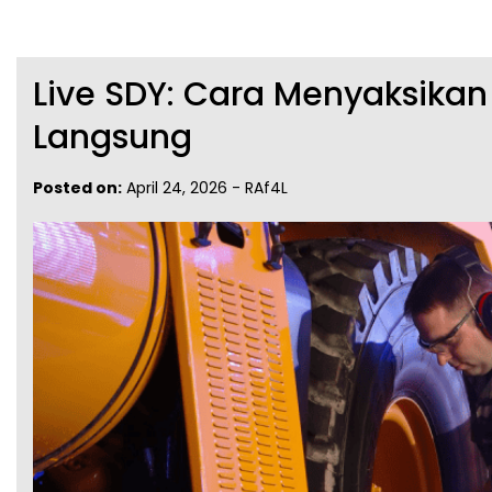
Live SDY: Cara Menyaksikan
Langsung
Posted on:
April 24, 2026
-
RAf4L