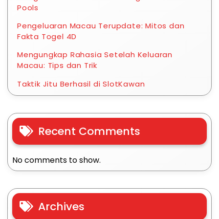
Pools
Pengeluaran Macau Terupdate: Mitos dan
Fakta Togel 4D
Mengungkap Rahasia Setelah Keluaran
Macau: Tips dan Trik
Taktik Jitu Berhasil di SlotKawan
Recent Comments
No comments to show.
Archives