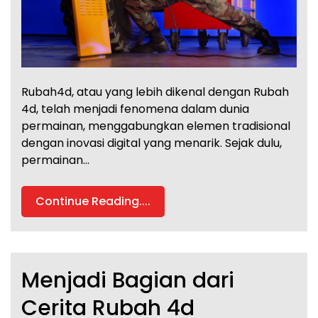
Rubah4d, atau yang lebih dikenal dengan Rubah
4d, telah menjadi fenomena dalam dunia
permainan, menggabungkan elemen tradisional
dengan inovasi digital yang menarik. Sejak dulu,
permainan…
Continue Reading....
Menjadi Bagian dari
Cerita Rubah 4d