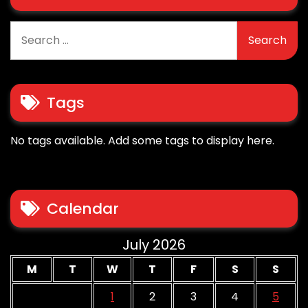
Search
for:
Tags
No tags available. Add some tags to display here.
Calendar
July 2026
M
T
W
T
F
S
S
1
2
3
4
5