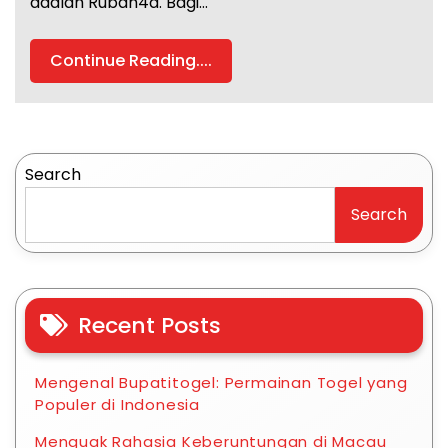
adalah Rubah4d. Bagi…
Continue Reading....
Search
Search
Recent Posts
Mengenal Bupatitogel: Permainan Togel yang
Populer di Indonesia
Menguak Rahasia Keberuntungan di Macau