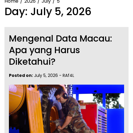
Home
2026
July
5
Day:
July 5, 2026
Mengenal Data Macau:
Apa yang Harus
Diketahui?
Posted on:
July 5, 2026
-
RAf4L