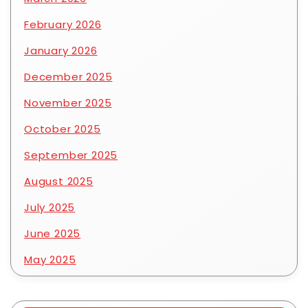
February 2026
January 2026
December 2025
November 2025
October 2025
September 2025
August 2025
July 2025
June 2025
May 2025