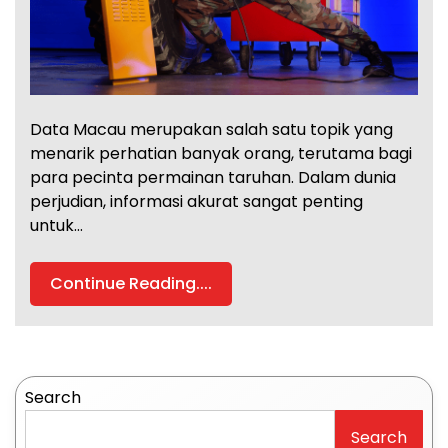
Data Macau merupakan salah satu topik yang
menarik perhatian banyak orang, terutama bagi
para pecinta permainan taruhan. Dalam dunia
perjudian, informasi akurat sangat penting
untuk…
Continue Reading....
Search
Search