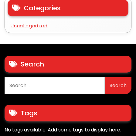
Categories
Uncategorized
Search
Search
for:
Tags
No tags available. Add some tags to display here.