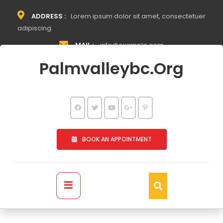
Skip
to
ADDRESS :
Lorem ipsum dolor sit amet, consectetuer
content
adipiscing.
MAIL :
info@example.com
Palmvalleybc.org
BOOK AN APPOINTMENT
Primary
Menu