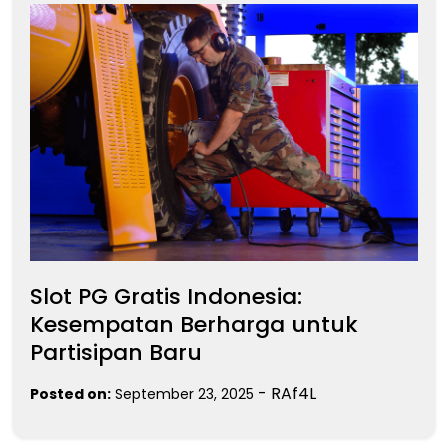
Slot PG Gratis Indonesia:
Kesempatan Berharga untuk
Partisipan Baru
-
RAf4L
Posted on:
September 23, 2025