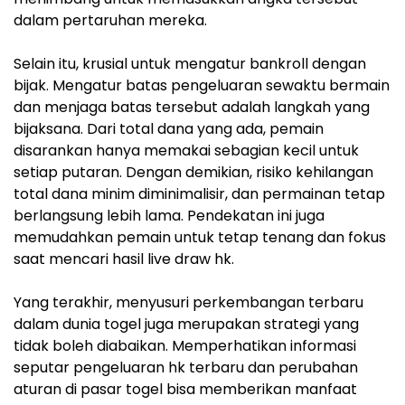
dalam pertaruhan mereka.
Selain itu, krusial untuk mengatur bankroll dengan
bijak. Mengatur batas pengeluaran sewaktu bermain
dan menjaga batas tersebut adalah langkah yang
bijaksana. Dari total dana yang ada, pemain
disarankan hanya memakai sebagian kecil untuk
setiap putaran. Dengan demikian, risiko kehilangan
total dana minim diminimalisir, dan permainan tetap
berlangsung lebih lama. Pendekatan ini juga
memudahkan pemain untuk tetap tenang dan fokus
saat mencari hasil live draw hk.
Yang terakhir, menyusuri perkembangan terbaru
dalam dunia togel juga merupakan strategi yang
tidak boleh diabaikan. Memperhatikan informasi
seputar pengeluaran hk terbaru dan perubahan
aturan di pasar togel bisa memberikan manfaat