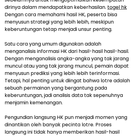
dirinya dalam mendapatkan keberhasilan.
togel hk
Dengan cara memahami hasil HK, peserta bisa
menyusun strategi yang lebih lebih, meskipun
keberuntungan tetap menjadi unsur penting.
Satu cara yang umum digunakan adalah
menganalisis informasi HK dari hasil-hasil hasil-hasil.
Dengan menganalisis angka-angka yang tak jarang
muncul atau yang tak jarang muncul, pemain dapat
menyusun prediksi yang lebih lebih terinformasi.
Tetapi, hal penting untuk diingat bahwa lotre adalah
sebuah permainan yang bergantung pada
keberuntungan, jadi analisis data tak sepenuhnya
menjamin kemenangan.
Pengundian langsung HK pun menjadi momen yang
dinantikan oleh banyak pecinta lotre. Proses
langsung ini tidak hanya memberikan hasil-hasil