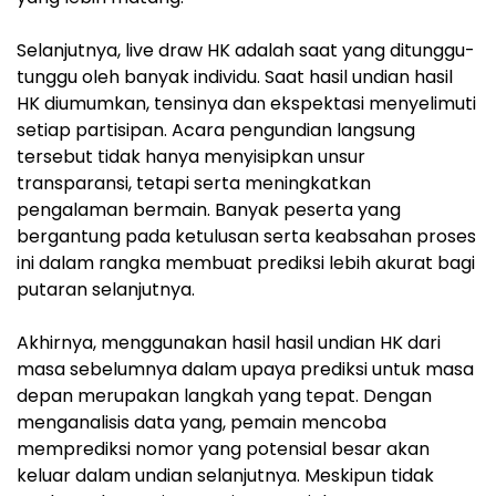
Selanjutnya, live draw HK adalah saat yang ditunggu-
tunggu oleh banyak individu. Saat hasil undian hasil
HK diumumkan, tensinya dan ekspektasi menyelimuti
setiap partisipan. Acara pengundian langsung
tersebut tidak hanya menyisipkan unsur
transparansi, tetapi serta meningkatkan
pengalaman bermain. Banyak peserta yang
bergantung pada ketulusan serta keabsahan proses
ini dalam rangka membuat prediksi lebih akurat bagi
putaran selanjutnya.
Akhirnya, menggunakan hasil hasil undian HK dari
masa sebelumnya dalam upaya prediksi untuk masa
depan merupakan langkah yang tepat. Dengan
menganalisis data yang, pemain mencoba
memprediksi nomor yang potensial besar akan
keluar dalam undian selanjutnya. Meskipun tidak