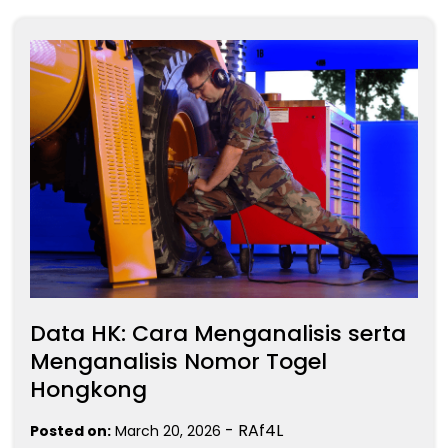
Data HK: Cara Menganalisis serta
Menganalisis Nomor Togel
Hongkong
-
RAf4L
Posted on:
March 20, 2026