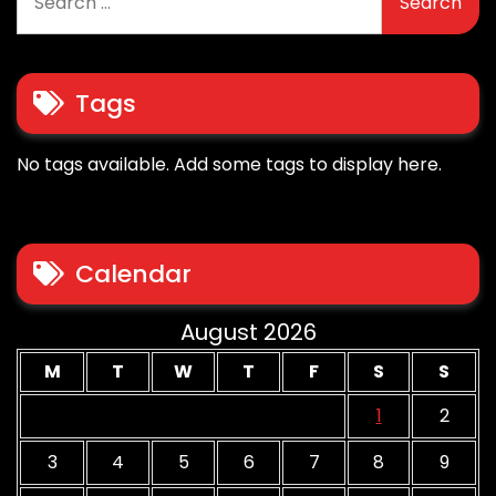
for:
Tags
No tags available. Add some tags to display here.
Calendar
August 2026
M
T
W
T
F
S
S
1
2
3
4
5
6
7
8
9