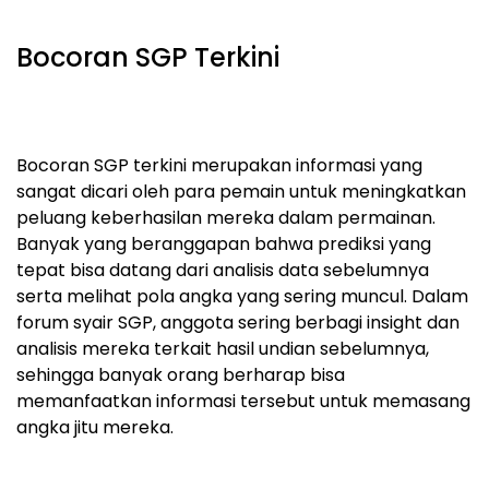
Bocoran SGP Terkini
Bocoran SGP terkini merupakan informasi yang
sangat dicari oleh para pemain untuk meningkatkan
peluang keberhasilan mereka dalam permainan.
Banyak yang beranggapan bahwa prediksi yang
tepat bisa datang dari analisis data sebelumnya
serta melihat pola angka yang sering muncul. Dalam
forum syair SGP, anggota sering berbagi insight dan
analisis mereka terkait hasil undian sebelumnya,
sehingga banyak orang berharap bisa
memanfaatkan informasi tersebut untuk memasang
angka jitu mereka.