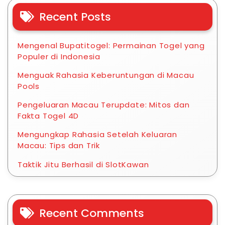
Recent Posts
Mengenal Bupatitogel: Permainan Togel yang
Populer di Indonesia
Menguak Rahasia Keberuntungan di Macau
Pools
Pengeluaran Macau Terupdate: Mitos dan
Fakta Togel 4D
Mengungkap Rahasia Setelah Keluaran
Macau: Tips dan Trik
Taktik Jitu Berhasil di SlotKawan
Recent Comments