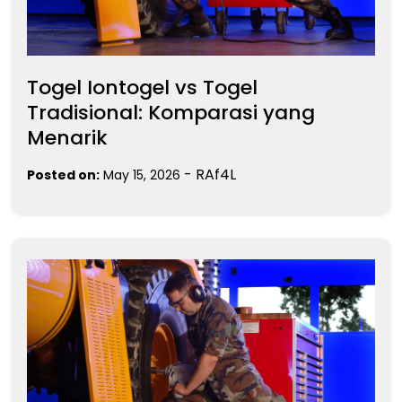
Togel Iontogel vs Togel
Tradisional: Komparasi yang
Menarik
-
RAf4L
Posted on:
May 15, 2026