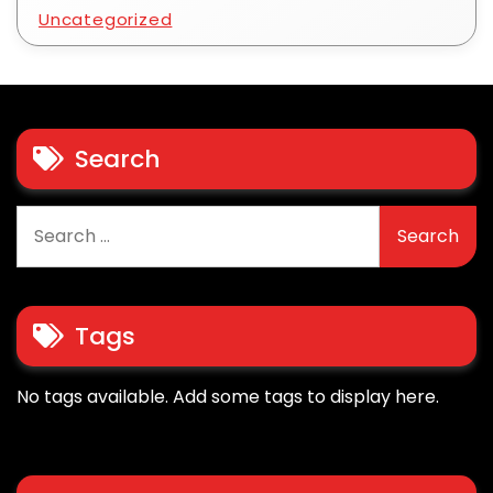
Uncategorized
Search
Search
for:
Tags
No tags available. Add some tags to display here.