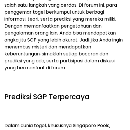
salah satu langkah yang cerdas. Di forum ini, para
penggemar togel berkumpul untuk berbagi
informasi, teori, serta prediksi yang mereka miliki.
Dengan memanfaatkan pengetahuan dan
pengalaman orang lain, Anda bisa mendapatkan
angka jitu SGP yang lebih akurat. Jadi, jika Anda ingin
menembus misteri dan mendapatkan
keberuntungan, simaklah setiap bocoran dan
prediksi yang ada, serta partisipasi dalam diskusi
yang bermanfaat di forum.
Prediksi SGP Terpercaya
Dalam dunia togel, khususnya Singapore Pools,