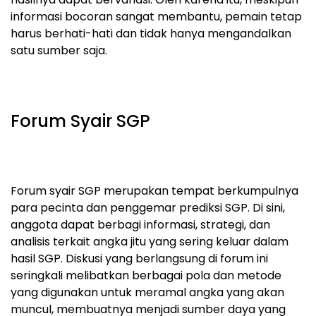
informasi bocoran sangat membantu, pemain tetap
harus berhati-hati dan tidak hanya mengandalkan
satu sumber saja.
Forum Syair SGP
Forum syair SGP merupakan tempat berkumpulnya
para pecinta dan penggemar prediksi SGP. Di sini,
anggota dapat berbagi informasi, strategi, dan
analisis terkait angka jitu yang sering keluar dalam
hasil SGP. Diskusi yang berlangsung di forum ini
seringkali melibatkan berbagai pola dan metode
yang digunakan untuk meramal angka yang akan
muncul, membuatnya menjadi sumber daya yang