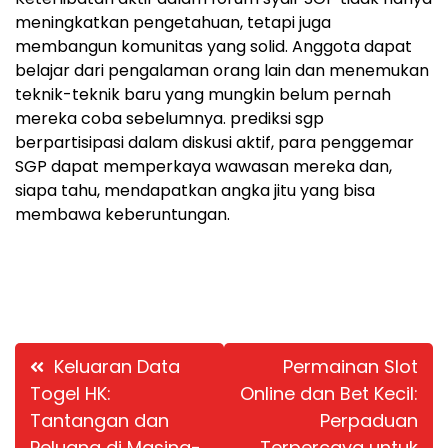
meningkatkan pengetahuan, tetapi juga
membangun komunitas yang solid. Anggota dapat
belajar dari pengalaman orang lain dan menemukan
teknik-teknik baru yang mungkin belum pernah
mereka coba sebelumnya. prediksi sgp
berpartisipasi dalam diskusi aktif, para penggemar
SGP dapat memperkaya wawasan mereka dan,
siapa tahu, mendapatkan angka jitu yang bisa
membawa keberuntungan.
Post
Keluaran Data
Permainan Slot
navigation
Togel HK:
Online dan Bet Kecil:
Tantangan dan
Perpaduan
Peluang di Masing-
Terpercaya untuk