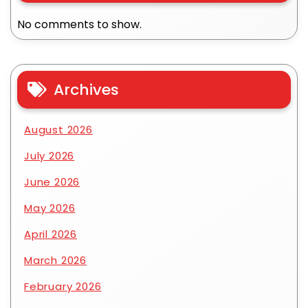
No comments to show.
Archives
August 2026
July 2026
June 2026
May 2026
April 2026
March 2026
February 2026