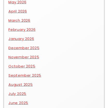
May 2026
April 2026
March 2026
February 2026
January 2026
December 2025
November 2025
October 2025
September 2025
August 2025
July 2025
June 2025