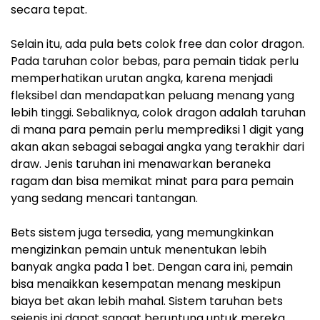
secara tepat.
Selain itu, ada pula bets colok free dan color dragon.
Pada taruhan color bebas, para pemain tidak perlu
memperhatikan urutan angka, karena menjadi
fleksibel dan mendapatkan peluang menang yang
lebih tinggi. Sebaliknya, colok dragon adalah taruhan
di mana para pemain perlu memprediksi 1 digit yang
akan akan sebagai sebagai angka yang terakhir dari
draw. Jenis taruhan ini menawarkan beraneka
ragam dan bisa memikat minat para para pemain
yang sedang mencari tantangan.
Bets sistem juga tersedia, yang memungkinkan
mengizinkan pemain untuk menentukan lebih
banyak angka pada 1 bet. Dengan cara ini, pemain
bisa menaikkan kesempatan menang meskipun
biaya bet akan lebih mahal. Sistem taruhan bets
sejenis ini dapat sangat beruntung untuk mereka