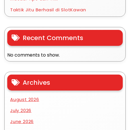
Taktik Jitu Berhasil di SlotKawan
Recent Comments
No comments to show.
Archives
August 2026
July 2026
June 2026