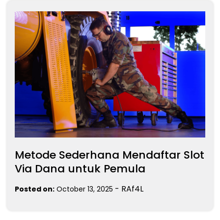
Metode Sederhana Mendaftar Slot
Via Dana untuk Pemula
-
RAf4L
Posted on:
October 13, 2025