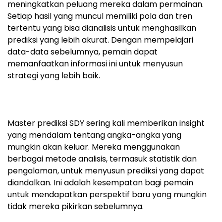
meningkatkan peluang mereka dalam permainan.
Setiap hasil yang muncul memiliki pola dan tren
tertentu yang bisa dianalisis untuk menghasilkan
prediksi yang lebih akurat. Dengan mempelajari
data-data sebelumnya, pemain dapat
memanfaatkan informasi ini untuk menyusun
strategi yang lebih baik.
Master prediksi SDY sering kali memberikan insight
yang mendalam tentang angka-angka yang
mungkin akan keluar. Mereka menggunakan
berbagai metode analisis, termasuk statistik dan
pengalaman, untuk menyusun prediksi yang dapat
diandalkan. Ini adalah kesempatan bagi pemain
untuk mendapatkan perspektif baru yang mungkin
tidak mereka pikirkan sebelumnya.