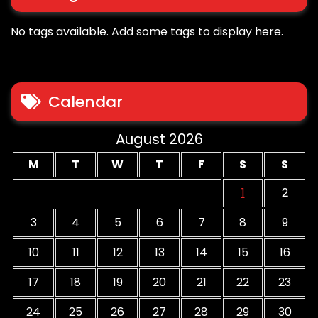
No tags available. Add some tags to display here.
Calendar
August 2026
M
T
W
T
F
S
S
1
2
3
4
5
6
7
8
9
10
11
12
13
14
15
16
17
18
19
20
21
22
23
24
25
26
27
28
29
30