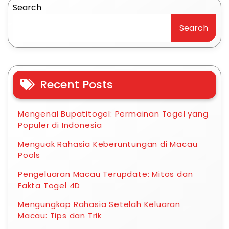
Search
Search
Recent Posts
Mengenal Bupatitogel: Permainan Togel yang
Populer di Indonesia
Menguak Rahasia Keberuntungan di Macau
Pools
Pengeluaran Macau Terupdate: Mitos dan
Fakta Togel 4D
Mengungkap Rahasia Setelah Keluaran
Macau: Tips dan Trik