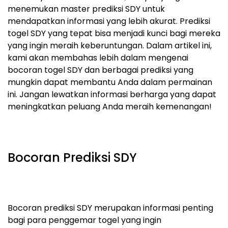
menemukan master prediksi SDY untuk
mendapatkan informasi yang lebih akurat. Prediksi
togel SDY yang tepat bisa menjadi kunci bagi mereka
yang ingin meraih keberuntungan. Dalam artikel ini,
kami akan membahas lebih dalam mengenai
bocoran togel SDY dan berbagai prediksi yang
mungkin dapat membantu Anda dalam permainan
ini. Jangan lewatkan informasi berharga yang dapat
meningkatkan peluang Anda meraih kemenangan!
Bocoran Prediksi SDY
Bocoran prediksi SDY merupakan informasi penting
bagi para penggemar togel yang ingin