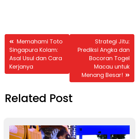
Post
Memahami Toto
Strategi Jitu:
navigation
Singapura Kolam:
Prediksi Angka dan
Asal Usul dan Cara
Bocoran Togel
Kerjanya
Macau untuk
Menang Besar!
Related Post