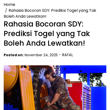
Home
Rahasia Bocoran SDY: Prediksi Togel yang Tak
Boleh Anda Lewatkan!
Rahasia Bocoran SDY:
Prediksi Togel yang Tak
Boleh Anda Lewatkan!
-
RAf4L
Posted on:
November 24, 2025