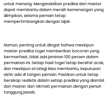
untuk menang. Mengandalkan prediksi dari master
dapat membantu dalam meraih kemenangan yang
diimpikan, selama pemain tetap
mempertimbangkan dengan bijak.
Namun, penting untuk diingat bahwa meskipun
master prediksi togel memberikan bocoran yang
bermanfaat, tidak ada jaminan 100 persen dalam
permainan ini. Setiap hasil togel tetap bersifat acak,
dan meskipun strategi bisa membantu, keputusan
akhir ada di tangan pemain. Pastikan untuk tetap
bersikap realistis dalam setiap prediksi yang diambil
dari master dan nikmati permainan dengan penuh
tanggung jawab.