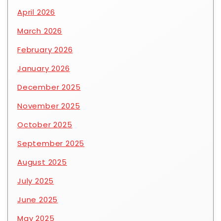
April 2026
March 2026
February 2026
January 2026
December 2025
November 2025
October 2025
September 2025
August 2025
July 2025
June 2025
May 2025