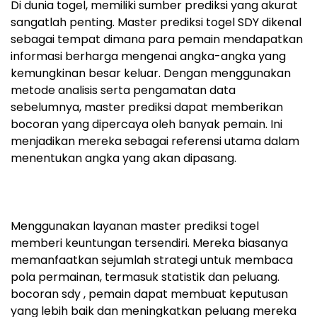
Di dunia togel, memiliki sumber prediksi yang akurat
sangatlah penting. Master prediksi togel SDY dikenal
sebagai tempat dimana para pemain mendapatkan
informasi berharga mengenai angka-angka yang
kemungkinan besar keluar. Dengan menggunakan
metode analisis serta pengamatan data
sebelumnya, master prediksi dapat memberikan
bocoran yang dipercaya oleh banyak pemain. Ini
menjadikan mereka sebagai referensi utama dalam
menentukan angka yang akan dipasang.
Menggunakan layanan master prediksi togel
memberi keuntungan tersendiri. Mereka biasanya
memanfaatkan sejumlah strategi untuk membaca
pola permainan, termasuk statistik dan peluang.
bocoran sdy , pemain dapat membuat keputusan
yang lebih baik dan meningkatkan peluang mereka