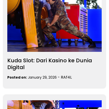
Kuda Slot: Dari Kasino ke Dunia
Digital
-
RAf4L
Posted on:
January 29, 2026